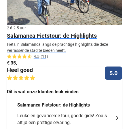
2 á 2.5 uur
Salamanca Fietstour: de Highlights
Fiets in Salamanca langs de prachtige highlights die deze
verrassende stad te bieden heeft.
4.5
(11)
€ 35,-
Heel goed
5.0
Dit is wat onze klanten leuk vinden
Salamanca Fietstour: de Highlights
Leuke en gevarieerde tour, goede gids! Zoals
altijd een prettige ervaring.