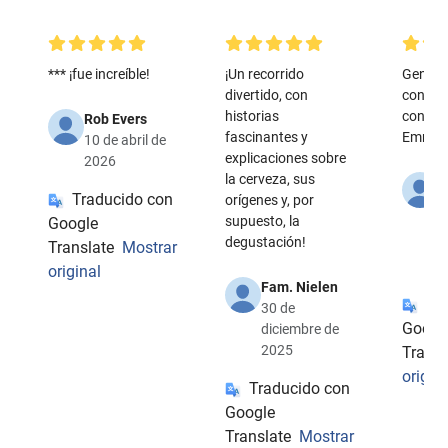
*** ¡fue increíble!
¡Un recorrido
Genial.
divertido, con
con la r
historias
contag
Rob Evers
fascinantes y
Emma 
10 de abril de
explicaciones sobre
2026
la cerveza, sus
B
Traducido con
orígenes y, por
d
supuesto, la
Google
9
degustación!
n
Translate
Mostrar
2
original
Fam. Nielen
Tr
30 de
Googl
diciembre de
2025
Transl
origin
Traducido con
Google
Translate
Mostrar