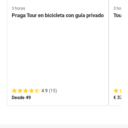
3 horas
3 horas
Praga Tour en bicicleta con guía privado
Tour e
4.9
(15)
Desde 49
€ 37,5