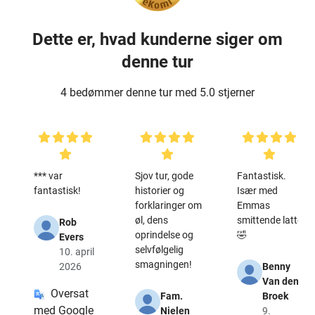
Dette er, hvad kunderne siger om
denne tur
4 bedømmer denne tur med 5.0 stjerner
*** var
Sjov tur, gode
Fantastisk.
fantastisk!
historier og
Især med
forklaringer om
Emmas
øl, dens
smittende latter
Rob
oprindelse og
🤣
Evers
selvfølgelig
10. april
smagningen!
2026
Benny
Van den
Oversat
Fam.
Broek
med Google
Nielen
9.