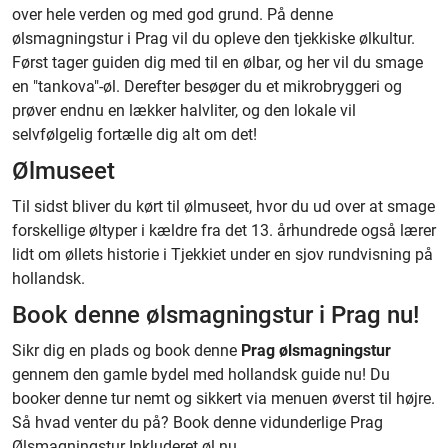
over hele verden og med god grund. På denne
ølsmagningstur i Prag vil du opleve den tjekkiske ølkultur.
Først tager guiden dig med til en ølbar, og her vil du smage
en "tankova"-øl. Derefter besøger du et mikrobryggeri og
prøver endnu en lækker halvliter, og den lokale vil
selvfølgelig fortælle dig alt om det!
Ølmuseet
Til sidst bliver du kørt til ølmuseet, hvor du ud over at smage
forskellige øltyper i kældre fra det 13. århundrede også lærer
lidt om øllets historie i Tjekkiet under en sjov rundvisning på
hollandsk.
Book denne ølsmagningstur i Prag nu!
Sikr dig en plads og book denne
Prag ølsmagningstur
gennem den gamle bydel med hollandsk guide nu! Du
booker denne tur nemt og sikkert via menuen øverst til højre.
Så hvad venter du på? Book denne vidunderlige Prag
Ølsmagningstur Inkluderet øl nu.