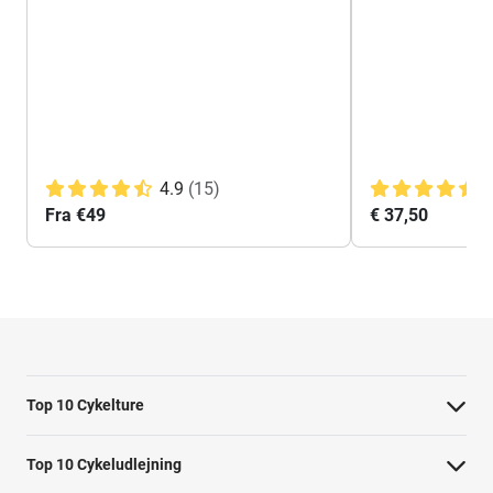
4.9
(15)
4
Fra €49
€ 37,50
Top 10 Cykelture
Cykeltur i Barcelona: højdepunkterne
Top 10 Cykeludlejning