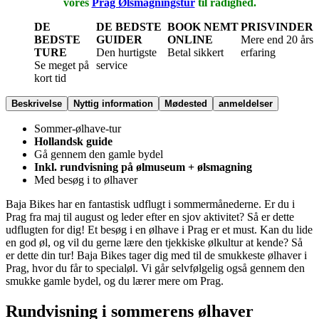
vores
Prag Ølsmagningstur
til rådighed.
DE
DE BEDSTE
BOOK NEMT
PRISVINDER
BEDSTE
GUIDER
ONLINE
Mere end 20 års
TURE
Den hurtigste
Betal sikkert
erfaring
Se meget på
service
kort tid
Beskrivelse
Nyttig information
Mødested
anmeldelser
Sommer-ølhave-tur
Hollandsk guide
Gå gennem den gamle bydel
Inkl. rundvisning på ølmuseum + ølsmagning
Med besøg i to ølhaver
Baja Bikes har en fantastisk udflugt i sommermånederne. Er du i
Prag fra maj til august og leder efter en sjov aktivitet? Så er dette
udflugten for dig! Et besøg i en ølhave i Prag er et must. Kan du lide
en god øl, og vil du gerne lære den tjekkiske ølkultur at kende? Så
er dette din tur! Baja Bikes tager dig med til de smukkeste ølhaver i
Prag, hvor du får to specialøl. Vi går selvfølgelig også gennem den
smukke gamle bydel, og du lærer mere om Prag.
Rundvisning i sommerens ølhaver