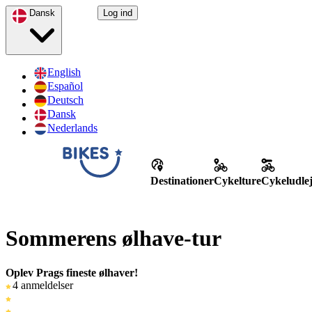
Dansk
Log ind
English
Español
Deutsch
Dansk
Nederlands
Destinationer
Cykelture
Cykeludle
Sommerens ølhave-tur
Oplev Prags fineste ølhaver!
4 anmeldelser