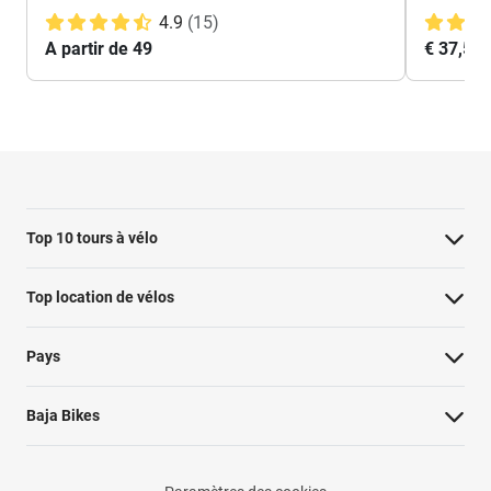
4.9
(15)
A partir de 49
€ 37,50
Top 10 tours à vélo
Visite à vélo à Paris : les points forts
Top location de vélos
Visite à vélo de Rotterdam
Pays
Hollywood Bike Tour : les points forts
Visite à vélo de Berlin le long du mur
Baja Bikes
Tour des points forts de Londres
Circuit des hauts lieux de Valence