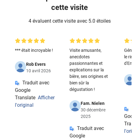
cette visite
4 évaluent cette visite avec 5.0 étoiles
*** était incroyable !
Visite amusante,
Génial.
anecdotes
le rire
passionnantes et
d'Emma
Rob Evers
explications sur la
10 avril 2026
bière, ses origines et
B
Traduit avec
bien sûr la
d
dégustation !
Google
9
2
Translate
Afficher
Fam. Nielen
l'original
Tra
30 décembre
Googl
2025
Transl
Traduit avec
l'origin
Google