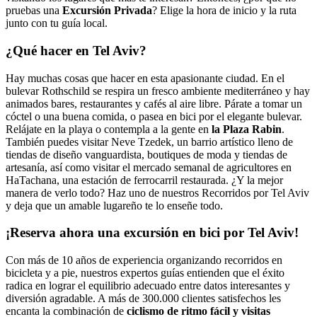
pruebas una
Excursión Privada
? Elige la hora de inicio y la ruta
junto con tu guía local.
¿Qué hacer en Tel Aviv?
Hay muchas cosas que hacer en esta apasionante ciudad. En el
bulevar Rothschild se respira un fresco ambiente mediterráneo y hay
animados bares, restaurantes y cafés al aire libre. Párate a tomar un
cóctel o una buena comida, o pasea en bici por el elegante bulevar.
Relájate en la playa o contempla a la gente en
la Plaza Rabin
.
También puedes visitar Neve Tzedek, un barrio artístico lleno de
tiendas de diseño vanguardista, boutiques de moda y tiendas de
artesanía, así como visitar el mercado semanal de agricultores en
HaTachana, una estación de ferrocarril restaurada. ¿Y la mejor
manera de verlo todo? Haz uno de nuestros Recorridos por Tel Aviv
y deja que un amable lugareño te lo enseñe todo.
¡Reserva ahora una excursión en bici por Tel Aviv!
Con más de 10 años de experiencia organizando recorridos en
bicicleta y a pie, nuestros expertos guías entienden que el éxito
radica en lograr el equilibrio adecuado entre datos interesantes y
diversión agradable. A más de 300.000 clientes satisfechos les
encanta la combinación de
ciclismo de ritmo fácil y visitas