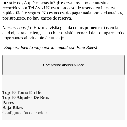
turísticas
. ¿A qué esperas tú? ¡Reserva hoy uno de nuestros
recorridos por Tel Aviv! Nuestro proceso de reserva en línea es
rápido, fácil y seguro. No es necesario pagar nada por adelantado y,
por supuesto, no hay gastos de reserva.
Nuestro consejo:
Haz una visita guiada en tus primeros días en la
ciudad, para que tengas una buena visión general de los lugares más
importantes al principio de tu viaje.
¡Empieza bien tu viaje por la ciudad con Baja Bikes!
Comprobar disponibilidad
Top 10 Tours En Bici
Top 10 Alquiler De Bicis
Lo más destacado de Ámsterdam
Paises
Alquiler de bicicletas Ámsterdam
Baja Bikes
Barcelona imprescindible
Italia
Configuración de cookies
Alquiler de bicicletas Valencia
Contactar
Berlin Highlights Bike Tour*
Francia
Alquiler de bicicletas Roma
Sobre Baja Bikes