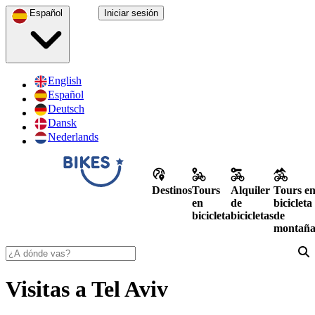
Español
Iniciar sesión
English
Español
Deutsch
Dansk
Nederlands
Destinos
Tours
Alquiler
Tours e
en
de
bicicleta
bicicleta
bicicletas
de
montañ
Visitas a Tel Aviv