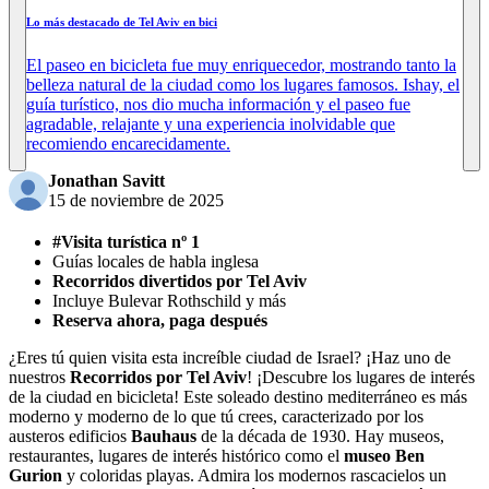
Lo más destacado de Tel Aviv en bici
El paseo en bicicleta fue muy enriquecedor, mostrando tanto la
belleza natural de la ciudad como los lugares famosos. Ishay, el
guía turístico, nos dio mucha información y el paseo fue
agradable, relajante y una experiencia inolvidable que
recomiendo encarecidamente.
Jonathan Savitt
15 de noviembre de 2025
#Visita turística nº 1
Guías locales de habla inglesa
Recorridos divertidos por Tel Aviv
Incluye Bulevar Rothschild y más
Reserva ahora, paga después
¿Eres tú quien visita esta increíble ciudad de Israel? ¡Haz uno de
nuestros
Recorridos por Tel Aviv
! ¡Descubre los lugares de interés
de la ciudad en bicicleta! Este soleado destino mediterráneo es más
moderno y moderno de lo que tú crees, caracterizado por los
austeros edificios
Bauhaus
de la década de 1930. Hay museos,
restaurantes, lugares de interés histórico como el
museo Ben
Gurion
y coloridas playas. Admira los modernos rascacielos un