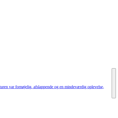
turen var fornøjelig, afslappende og en mindeværdig oplevelse,