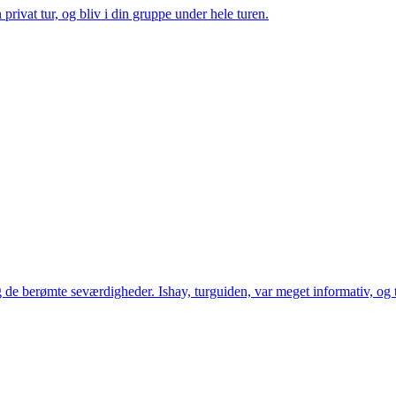
privat tur, og bliv i din gruppe under hele turen.
 de berømte seværdigheder. Ishay, turguiden, var meget informativ, og 