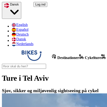
Dansk
Log ind
English
Español
Deutsch
Dansk
Nederlands
Destinationer
Cykelture
Ture i Tel Aviv
Sjov, sikker og miljøvenlig sightseeing på cykel