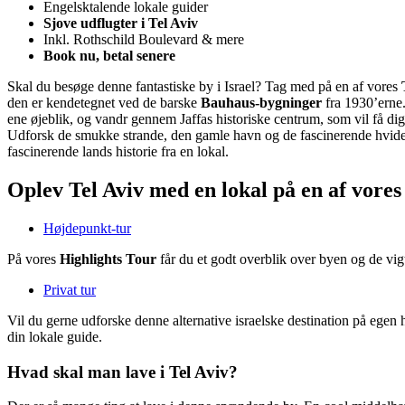
Engelsktalende lokale guider
Sjove udflugter i Tel Aviv
Inkl. Rothschild Boulevard & mere
Book nu, betal senere
Skal du besøge denne fantastiske by i Israel? Tag med på en af vores
den er kendetegnet ved de barske
Bauhaus-bygninger
fra 1930’erne.
ene øjeblik, og vandr gennem Jaffas historiske centrum, som vil få dig t
Udforsk de smukke strande, den gamle havn og de fascinerende hvide h
fascinerende lands historie fra en lokal.
Oplev Tel Aviv med en lokal på en af vore
Højdepunkt-tur
På vores
Highlights Tour
får du et godt overblik over byen og de vigti
Privat tur
Vil du gerne udforske denne alternative israelske destination på egen
din lokale guide.
Hvad skal man lave i Tel Aviv?