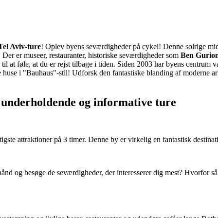
Tel Aviv-ture
! Oplev byens seværdigheder på cykel! Denne solrige mid
 Der er museer, restauranter, historiske seværdigheder som
Ben Gurio
il at føle, at du er rejst tilbage i tiden. Siden 2003 har byens centrum 
use i "Bauhaus"-stil! Udforsk den fantastiske blanding af moderne arki
s underholdende og informative ture
gste attraktioner på 3 timer. Denne by er virkelig en fantastisk destinati
 hånd og besøge de seværdigheder, der interesserer dig mest? Hvorfor s