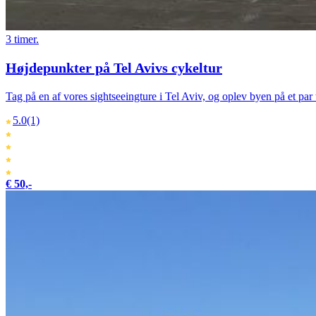
3 timer.
Højdepunkter på Tel Avivs cykeltur
Tag på en af vores sightseeingture i Tel Aviv, og oplev byen på et par
5.0
(1)
€ 50,-