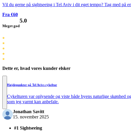
Vil du gerne på sightseeing i Tel Aviv i dit eget tempo? Tag med på en 
Fra €60
5.0
Meget god
Dette er, hvad vores kunder elsker
Højdepunkter på Tel Avivs cykeltur
Cykelturen var oplysende og viste både byens naturlige skønhed og
som jeg varmt kan anbefale.
Jonathan Savitt
15. november 2025
#1 Sightseeing