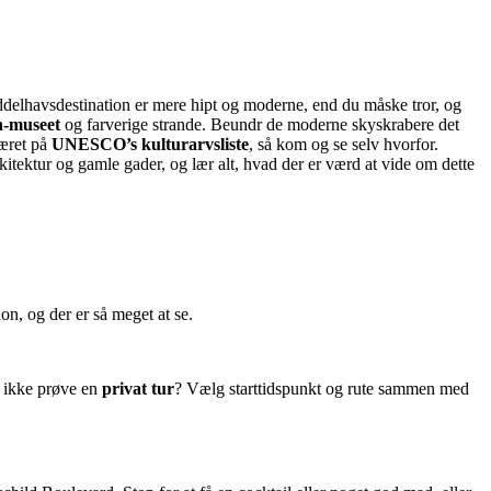
delhavsdestination er mere hipt og moderne, end du måske tror, og
n-museet
og farverige strande. Beundr de moderne skyskrabere det
været på
UNESCO’s kulturarvsliste
, så kom og se selv hvorfor.
tektur og gamle gader, og lær alt, hvad der er værd at vide om dette
on, og der er så meget at se.
å ikke prøve en
privat tur
? Vælg starttidspunkt og rute sammen med