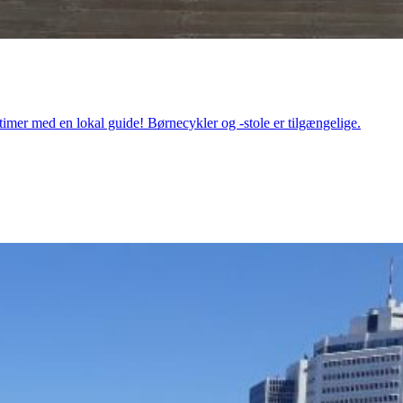
 timer med en lokal guide! Børnecykler og -stole er tilgængelige.