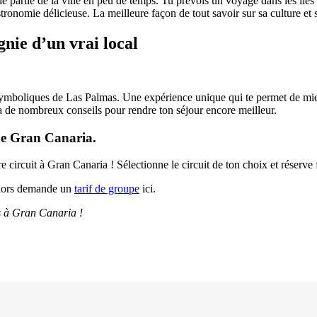
 partie de la ville en peu de temps. Tu prévois un voyage dans les îles 
tronomie délicieuse. La meilleure façon de tout savoir sur sa culture et s
nie d’un vrai local
lus symboliques de Las Palmas. Une expérience unique qui te permet de 
ra de nombreux conseils pour rendre ton séjour encore meilleur.
 de Gran Canaria.
e circuit à Gran Canaria ! Sélectionne le circuit de ton choix et réserve
lors demande un
tarif de groupe
ici.
s à Gran Canaria !