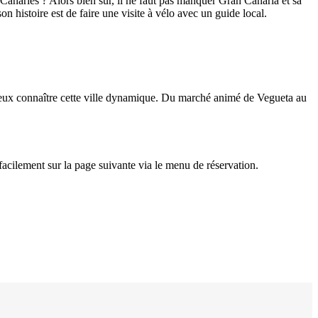
Canaries ? Alors bien sûr, il ne faut pas manquer Gran Canaria et sa
on histoire est de faire une visite à vélo avec un guide local.
mieux connaître cette ville dynamique. Du marché animé de Vegueta au
 facilement sur la page suivante via le menu de réservation.