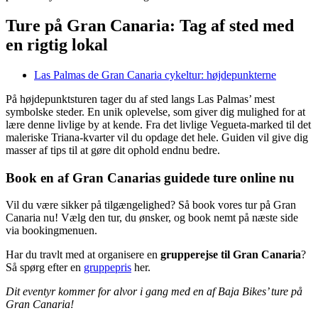
Ture på Gran Canaria: Tag af sted med
en rigtig lokal
Las Palmas de Gran Canaria cykeltur: højdepunkterne
På højdepunktsturen tager du af sted langs Las Palmas’ mest
symbolske steder. En unik oplevelse, som giver dig mulighed for at
lære denne livlige by at kende. Fra det livlige Vegueta-marked til det
maleriske Triana-kvarter vil du opdage det hele. Guiden vil give dig
masser af tips til at gøre dit ophold endnu bedre.
Book en af Gran Canarias guidede ture online nu
Vil du være sikker på tilgængelighed? Så book vores tur på Gran
Canaria nu! Vælg den tur, du ønsker, og book nemt på næste side
via bookingmenuen.
Har du travlt med at organisere en
grupperejse til Gran Canaria
?
Så spørg efter en
gruppepris
her.
Dit eventyr kommer for alvor i gang med en af Baja Bikes’ ture på
Gran Canaria!