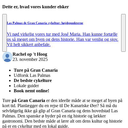
Dette er, hvad vores kunder elsker
Las Palmas de Gran Canaria cykeltur: højdepunkterne
Vi nød virkelig vores tur med José Maria. Han kunne fortælle
os så meget om byen og dens historie. Han var venlig og sjov.
Vil helt sikkert anbefale.
Rachel op 't Hoog
23. november 2025
Ture på Gran Canaria
Udforsk Las Palmas
De bedste cykelture
Lokale guider
Book nemt online!
Ture
på Gran Canaria
er den ideelle måde at se meget af byen på
kort tid. Planlægger du en rejse til De Kanariske Øer? Så må du
selvfølgelig ikke gå glip af Gran Canaria og dens hovedstad Las
Palmas. Den spanske ø byder på en rig historie og lækker
gastronomi. Den bedste måde at lære alt om dens kultur og historie
på er en cykeltur med en lokal guide.