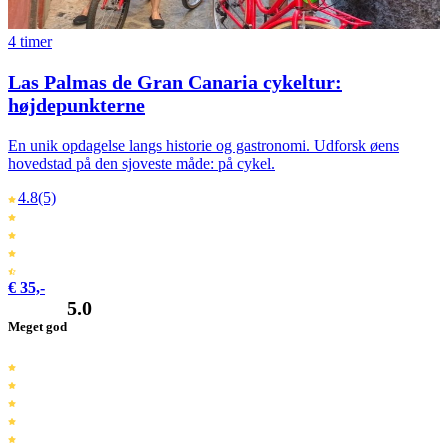
4 timer
Las Palmas de Gran Canaria cykeltur:
højdepunkterne
En unik opdagelse langs historie og gastronomi. Udforsk øens
hovedstad på den sjoveste måde: på cykel.
4.8
(5)
€ 35,-
5.0
Meget god