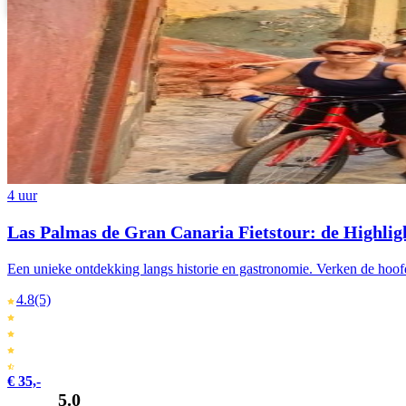
Português
4 uur
Las Palmas de Gran Canaria Fietstour: de Highlig
Een unieke ontdekking langs historie en gastronomie. Verken de hoofds
4.8
(5)
€ 35,-
5.0