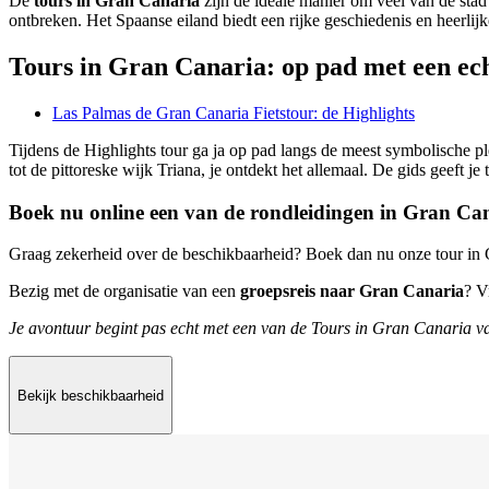
De
tours in Gran Canaria
zijn de ideale manier om veel van de stad
ontbreken. Het Spaanse eiland biedt een rijke geschiedenis en heerlijke
Tours in Gran Canaria: op pad met een ech
Las Palmas de Gran Canaria Fietstour: de Highlights
Tijdens de Highlights tour ga ja op pad langs de meest symbolische 
tot de pittoreske wijk Triana, je ontdekt het allemaal. De gids geeft je 
Boek nu online een van de rondleidingen in Gran Ca
Graag zekerheid over de beschikbaarheid? Boek dan nu onze tour in G
Bezig met de organisatie van een
groepsreis naar Gran Canaria
? V
Je avontuur begint pas echt met een van de Tours in Gran Canaria v
Bekijk beschikbaarheid