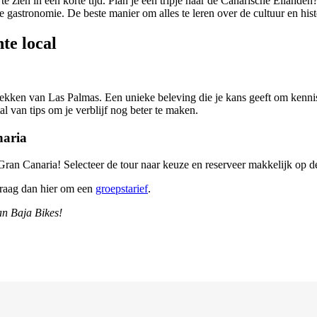
 te zien in een korte tijd. Plan je een tripje naar de Canarische Eilan
 gastronomie. De beste manier om alles te leren over de cultuur en histo
te local
plekken van Las Palmas. Een unieke beleving die je kans geeft om kenni
tal van tips om je verblijf nog beter te maken.
naria
ran Canaria! Selecteer de tour naar keuze en reserveer makkelijk op 
raag dan hier om een
groepstarief
.
an Baja Bikes!