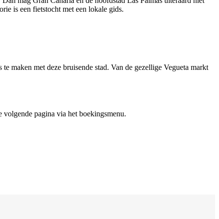
den? Dan mag Gran Canaria en de hoofdstad Las Palmas uiteraard niet
rie is een fietstocht met een lokale gids.
s te maken met deze bruisende stad. Van de gezellige Vegueta markt
de volgende pagina via het boekingsmenu.