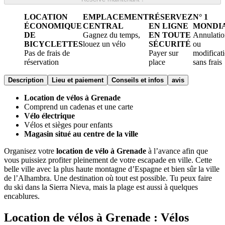
LOCATION
EMPLACEMENT
RÉSERVEZ
N° 1
ÉCONOMIQUE
CENTRAL
EN LIGNE
MONDI
DE
Gagnez du temps,
EN TOUTE
Annulatio
BICYCLETTES
louez un vélo
SÉCURITÉ
ou
Pas de frais de
Payer sur
modificat
réservation
place
sans frais
Description
Lieu et paiement
Conseils et infos
avis
Location de vélos à Grenade
Comprend un cadenas et une carte
Vélo électrique
Vélos et sièges pour enfants
Magasin situé au centre de la ville
Organisez votre
location de vélo à Grenade
à l’avance afin que
vous puissiez profiter pleinement de votre escapade en ville. Cette
belle ville avec la plus haute montagne d’Espagne et bien sûr la ville
de l’
Alhambra.
Une destination où tout est possible. Tu peux faire
du ski dans la Sierra Nieva, mais la plage est aussi à quelques
encablures.
Location de vélos à Grenade : Vélos