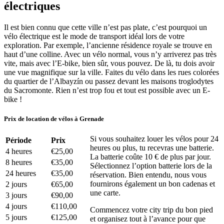
électriques
Il est bien connu que cette ville n’est pas plate, c’est pourquoi un
vélo électrique est le mode de transport idéal lors de votre
exploration.
Par exemple, l’ancienne résidence royale se trouve en
haut d’une colline. Avec un vélo normal, vous n’y arriverez pas très
vite, mais avec l’E-bike, bien sûr, vous pouvez. De là, tu dois avoir
une vue magnifique sur la ville. Faites du vélo dans les rues colorées
du quartier de l’Albayzín ou passez devant les maisons troglodytes
du Sacromonte. Rien n’est trop fou et tout est possible avec un E-
bike !
Prix de location de vélos à Grenade
Si vous souhaitez louer les vélos pour 24
Période
Prix
heures ou plus, tu recevras une batterie.
4 heures
€25,00
La batterie coûte 10 € de plus par jour.
8 heures
€35,00
Sélectionnez l’option batterie lors de la
24 heures
€35,00
réservation. Bien entendu, nous vous
fournirons également un bon cadenas et
2 jours
€65,00
une carte.
3 jours
€90,00
4 jours
€110,00
Commencez votre city trip du bon pied
5 jours
€125,00
et organisez tout à l’avance pour que