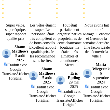
Super vélos,
Les vélos étaient
Tout était
Nous avons fait
super équipe,
super. Le
parfaitement
un tour à
super rapport
personnel était
organisé par les
Malaga, Cordoue
qualité-prix
très compétent et
propriétaires de
et Grenade la
de bons conseils.
cette charmante
semaine dernière.
Shaun
Excellent rapport
boutique. Ils
Une façon idéale
Matthews
qualité-prix. Je
étaient très
de découvrir la
5 août
les recommande
aimables et
ville !
2025
sans hésiter.
attentionnés.
Maria
Traduit avec
Merci.
Shaun
Wiegerink
Google
Matthews
Eric
6
Translate
Afficher
5 août
Epding
septembre
l'original
2025
29 mai
2024
2025
Traduit avec
Traduit avec
Google
Traduit avec
Google
Translate
Afficher
Google
Translate
Afficher
l'original
Translate
Afficher
l'original
l'original