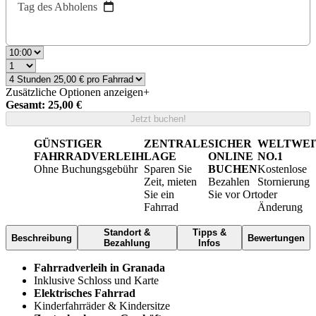
Tag des Abholens
Zusätzliche Optionen anzeigen
+
Gesamt: 25,00 €
Jetzt buchen!
GÜNSTIGER
ZENTRALE
SICHER
WELTWEI
FAHRRADVERLEIH
LAGE
ONLINE
NO.1
Ohne Buchungsgebühr
Sparen Sie
BUCHEN
Kostenlose
Zeit, mieten
Bezahlen
Stornierung
Sie ein
Sie vor Ort
oder
Fahrrad
Änderung
Standort &
Tipps &
Beschreibung
Bewertungen
Bezahlung
Infos
Fahrradverleih in Granada
Inklusive Schloss und Karte
Elektrisches Fahrrad
Kinderfahrräder & Kindersitze