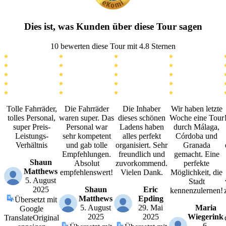
Dies ist, was Kunden über diese Tour sagen
10 bewerten diese Tour mit 4.8 Sternen
Tolle Fahrräder,
Die Fahrräder
Die Inhaber
Wir haben letzte
tolles Personal,
waren super. Das
dieses schönen
Woche eine Tour
super Preis-
Personal war
Ladens haben
durch Málaga,
Leistungs-
sehr kompetent
alles perfekt
Córdoba und
Verhältnis
und gab tolle
organisiert. Sehr
Granada
Empfehlungen.
freundlich und
gemacht. Eine
Shaun
Absolut
zuvorkommend.
perfekte
Matthews
empfehlenswert!
Vielen Dank.
Möglichkeit, die
5. August
Stadt
2025
Shaun
Eric
kennenzulernen!
Matthews
Epding
Übersetzt mit
5. August
29. Mai
Maria
Google
2025
2025
Wiegerink
Translate
Original
6.