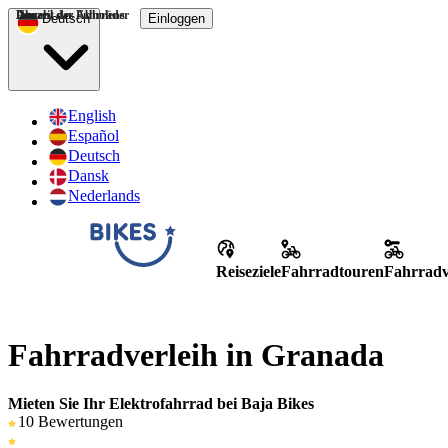
Uhrzeit des Abholens
Anzahl der Fahrräder
Dauer
Deutsch
Einloggen
English
Español
Deutsch
Dansk
Nederlands
Reiseziele
Fahrradtouren
Fahrradv
Fahrradverleih in Granada
Mieten Sie Ihr Elektrofahrrad bei Baja Bikes
10 Bewertungen