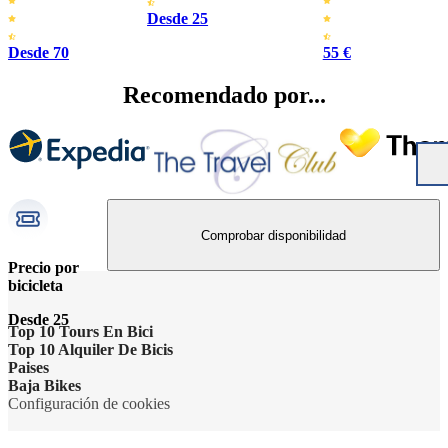
Desde 25
Desde 70
55 €
Recomendado por...
Comprobar disponibilidad
Precio por
bicicleta
Desde 25
Top 10 Tours En Bici
Top 10 Alquiler De Bicis
Lo más destacado de Ámsterdam
Paises
Alquiler de bicicletas Ámsterdam
Baja Bikes
Barcelona imprescindible
Italia
Configuración de cookies
Alquiler de bicicletas Valencia
Contactar
Berlin Highlights Bike Tour*
Francia