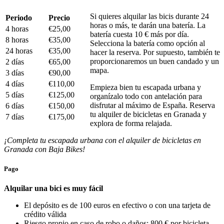
Si quieres alquilar las bicis durante 24
Periodo
Precio
horas o más, te darán una batería. La
4 horas
€25,00
batería cuesta 10 € más por día.
8 horas
€35,00
Selecciona la batería como opción al
24 horas
€35,00
hacer la reserva. Por supuesto, también te
proporcionaremos un buen candado y un
2 días
€65,00
mapa.
3 días
€90,00
4 días
€110,00
Empieza bien tu escapada urbana y
5 días
€125,00
organízalo todo con antelación para
disfrutar al máximo de España. Reserva
6 días
€150,00
tu alquiler de bicicletas en Granada y
7 días
€175,00
explora de forma relajada.
¡Completa tu escapada urbana con el alquiler de bicicletas en
Granada con Baja Bikes!
Pago
Alquilar una bici es muy fácil
El depósito es de 100 euros en efectivo o con una tarjeta de
crédito válida
Riesgo propio en caso de robo o daños: 800 € por bicicleta