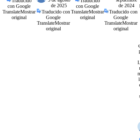
Traducido
Traducido
de 2025
de 2024
con Google
con Google
Translate
Mostrar
Traducido con
Translate
Mostrar
Traducido con
original
Google
original
Google
Translate
Mostrar
Translate
Mostrar
original
original
L
m