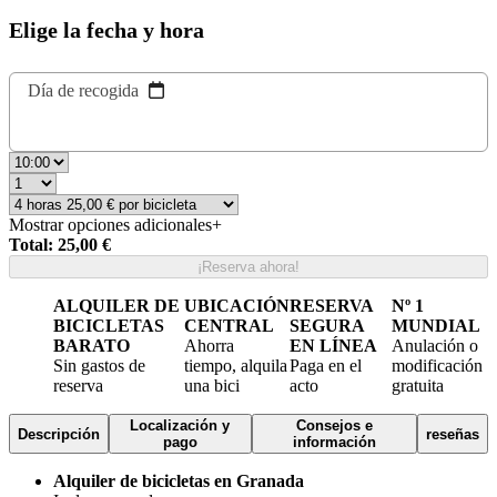
Elige la fecha y hora
Día de recogida
Mostrar opciones adicionales
+
Total: 25,00 €
¡Reserva ahora!
ALQUILER DE
UBICACIÓN
RESERVA
Nº 1
BICICLETAS
CENTRAL
SEGURA
MUNDIAL
BARATO
Ahorra
EN LÍNEA
Anulación o
Sin gastos de
tiempo, alquila
Paga en el
modificación
reserva
una bici
acto
gratuita
Localización y
Consejos e
Descripción
reseñas
pago
información
Alquiler de bicicletas en Granada