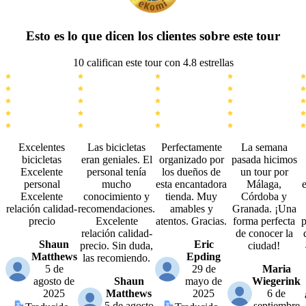
Esto es lo que dicen los clientes sobre este tour
10 califican este tour con 4.8 estrellas
Excelentes
Las bicicletas
Perfectamente
La semana
bicicletas
eran geniales. El
organizado por
pasada hicimos
Excelente
personal tenía
los dueños de
un tour por
personal
mucho
esta encantadora
Málaga,
e
Excelente
conocimiento y
tienda. Muy
Córdoba y
relación calidad-
recomendaciones.
amables y
Granada. ¡Una
precio
Excelente
atentos. Gracias.
forma perfecta
p
relación calidad-
de conocer la
Shaun
Eric
precio. Sin duda,
ciudad!
Matthews
Epding
las recomiendo.
5 de
29 de
Maria
agosto de
Shaun
mayo de
Wiegerink
2025
Matthews
2025
6 de
5 de agosto
septiembre