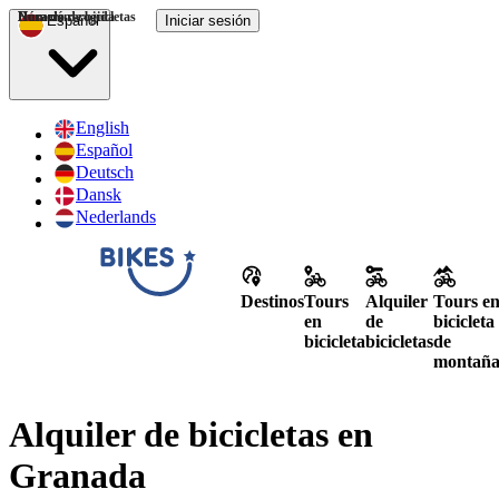
Hora de recogida
Número de bicicletas
Duración
Español
Iniciar sesión
English
Español
Deutsch
Dansk
Nederlands
Destinos
Tours
Alquiler
Tours e
en
de
bicicleta
bicicleta
bicicletas
de
montañ
Alquiler de bicicletas en
Granada