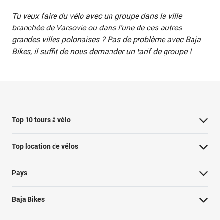
Tu veux faire du vélo avec un groupe dans la ville
branchée de Varsovie ou dans l’une de ces autres
grandes villes polonaises ? Pas de problème avec Baja
Bikes, il suffit de nous demander un tarif de groupe !
Top 10 tours à vélo
Visite à vélo à Paris : les points forts
Top location de vélos
Visite à vélo de Rotterdam
Pays
Hollywood Bike Tour : les points forts
Visite à vélo de Berlin le long du mur
Baja Bikes
Tour des points forts de Londres