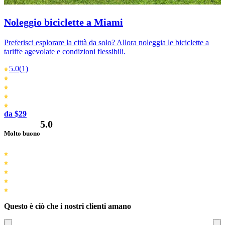
Noleggio biciclette a Miami
Preferisci esplorare la città da solo? Allora noleggia le biciclette a
tariffe agevolate e condizioni flessibili.
5.0
(1)
da $29
5.0
Molto buono
Questo è ciò che i nostri clienti amano