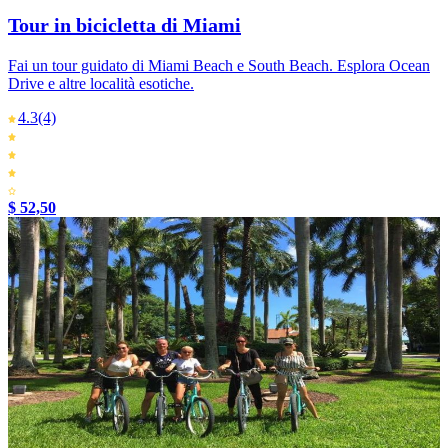
Tour in bicicletta di Miami
Fai un tour guidato di Miami Beach e South Beach. Esplora Ocean
Drive e altre località esotiche.
4.3
(4)
$ 52,50