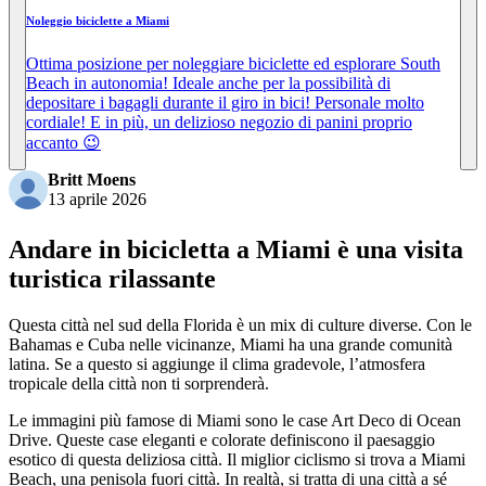
Noleggio biciclette a Miami
Ottima posizione per noleggiare biciclette ed esplorare South
Beach in autonomia! Ideale anche per la possibilità di
depositare i bagagli durante il giro in bici! Personale molto
cordiale! E in più, un delizioso negozio di panini proprio
accanto 😉
Britt Moens
13 aprile 2026
Andare in bicicletta a Miami è una visita
turistica rilassante
Questa città nel sud della Florida è un mix di culture diverse. Con le
Bahamas e Cuba nelle vicinanze, Miami ha una grande comunità
latina. Se a questo si aggiunge il clima gradevole, l’atmosfera
tropicale della città non ti sorprenderà.
Le immagini più famose di Miami sono le case Art Deco di Ocean
Drive. Queste case eleganti e colorate definiscono il paesaggio
esotico di questa deliziosa città. Il miglior ciclismo si trova a Miami
Beach, una penisola fuori città. In realtà, si tratta di una città a sé