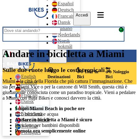
Español
Deutsch
Accedi
Français
Dansk
Italiano
Nederlands
Norsk
bokmål
Andare in bicicletta a Miami
Svenska
Accedi
Português
Italiano
Sulle due ruote lungo le coste tropicali
Tour in
Noleggio
English
Destinazioni
Bici
Bici
Miami è la città della Florida che più cattura l’immaginazione. Che
Español
sia per Miami Vice o per la canzone di Will Smith, questa città è
Deutsch
giustamente conosciuta come un paradiso tropicale. Vieni a pedalare
Français
a Miami con Baja Bikes e conosci davvero la città.
Dansk
Italiano
Scopri Miami Beach in poche ore
Nederlands
Incl. bicicletta e acqua
Andare in bicicletta a Miami è sicuro
Norsk bokmål
Biciclette per bambini disponibili
Svenska
Prenota ora semplicemente online
Português