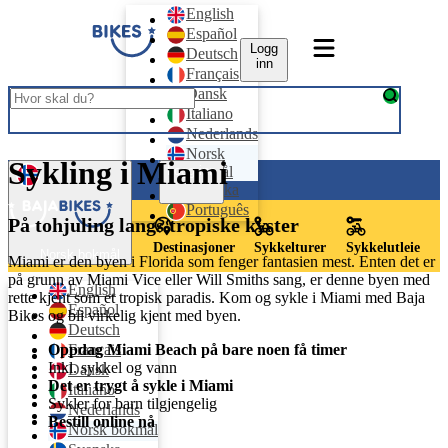
English
Español
Logg
Deutsch
inn
Français
Dansk
Italiano
Nederlands
Norsk
Sykling i Miami
bokmål
Logg inn
Svenska
Português
På tohjuling langs tropiske kyster
Destinasjoner
Sykkelturer
Sykkelutleie
Norsk bokmål
Miami er den byen i Florida som fenger fantasien mest. Enten det er
på grunn av Miami Vice eller Will Smiths sang, er denne byen med
English
rette kjent som et tropisk paradis. Kom og sykle i Miami med Baja
Español
Bikes og bli virkelig kjent med byen.
Deutsch
Oppdag Miami Beach på bare noen få timer
Français
Inkl. sykkel og vann
Dansk
Det er trygt å sykle i Miami
Italiano
Sykler for barn tilgjengelig
Nederlands
Bestill online nå
Norsk bokmål