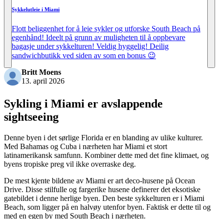
Sykkelutleie i Miami
Flott beliggenhet for å leie sykler og utforske South Beach på
egenhånd! Ideelt på grunn av muligheten til å oppbevare
bagasje under sykkelturen! Veldig hyggelig! Deilig
sandwichbutikk ved siden av som en bonus 😉
Britt Moens
13. april 2026
Sykling i Miami er avslappende
sightseeing
Denne byen i det sørlige Florida er en blanding av ulike kulturer.
Med Bahamas og Cuba i nærheten har Miami et stort
latinamerikansk samfunn. Kombiner dette med det fine klimaet, og
byens tropiske preg vil ikke overraske deg.
De mest kjente bildene av Miami er art deco-husene på Ocean
Drive. Disse stilfulle og fargerike husene definerer det eksotiske
gatebildet i denne herlige byen. Den beste sykkelturen er i Miami
Beach, som ligger på en halvøy utenfor byen. Faktisk er dette til og
med en egen by med South Beach i nærheten.