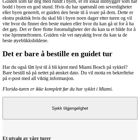
Guiden som tar deg med rundt i byen, er en lokal innbygger som har
bodd i byen en god stund. Hvis du har spørsmål om severdigheter
eller byen generelt, er guiden den beste til å svare på dem. Dette er
ekstra praktisk hvis du skal bli i byen noen dager etter turen og vil
vite hvor du finner den beste maten eller hvor du kan gå ut for å ha
det gøy. Det er flere flotte fotomuligheter der du kan ta et bilde for å
vise hjemmefronten. Guiden vår vet nøyaktig hvor du kan ta de
beste øyeblikksbildene.
Det er bare å bestille en guidet tur
Har du også fått lyst til å bli kjent med Miami Beach på sykkel?
Bare bestill nå på nettet på ønsket dato. Du vil motta en bekreftelse
på e-post med all viktig informasjon.
Florida-turen er ikke komplett før du har syklet i Miami.
Sjekk tilgjengelighet
Et utvalg av våre turer