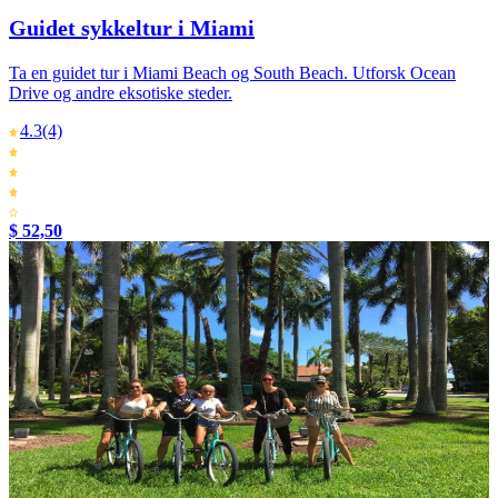
Guidet sykkeltur i Miami
Ta en guidet tur i Miami Beach og South Beach. Utforsk Ocean
Drive og andre eksotiske steder.
4.3
(4)
$ 52,50