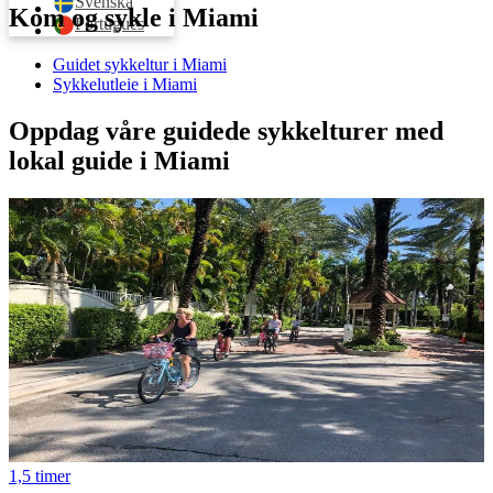
Svenska
Kom og sykle i Miami
Português
Guidet sykkeltur i Miami
Sykkelutleie i Miami
Oppdag våre guidede sykkelturer med
lokal guide i Miami
1,5 timer