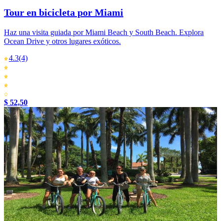
Tour en bicicleta por Miami
Haz una visita guiada por Miami Beach y South Beach. Explora
Ocean Drive y otros lugares exóticos.
4.3
(4)
$ 52,50