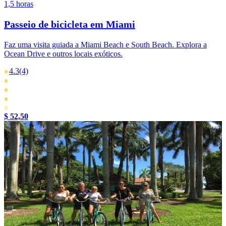
1,5 horas
Passeio de bicicleta em Miami
Faz uma visita guiada a Miami Beach e South Beach. Explora a
Ocean Drive e outros locais exóticos.
4.3
(4)
$ 52,50