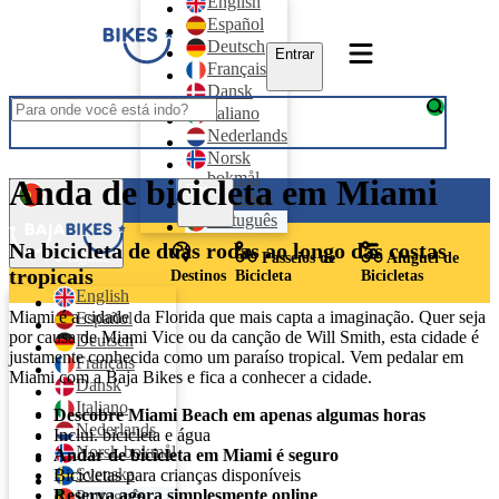
English
Español
Deutsch
Entrar
Français
Dansk
Italiano
Nederlands
Norsk
bokmål
Anda de bicicleta em Miami
Entrar
Svenska
Português
Na bicicleta de duas rodas ao longo das costas
Português
Passeios de
Aluguel de
tropicais
Destinos
Bicicleta
Bicicletas
English
Miami é a cidade da Florida que mais capta a imaginação. Quer seja
Español
por causa de Miami Vice ou da canção de Will Smith, esta cidade é
Deutsch
justamente conhecida como um paraíso tropical. Vem pedalar em
Français
Miami com a Baja Bikes e fica a conhecer a cidade.
Dansk
Italiano
Descobre Miami Beach em apenas algumas horas
Nederlands
Inclui. bicicleta e água
Norsk bokmål
Andar de bicicleta em Miami é seguro
Svenska
Bicicletas para crianças disponíveis
Reserva agora simplesmente online
Português