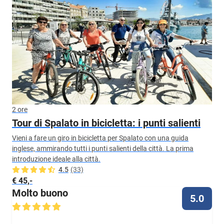
2 ore
Tour di Spalato in bicicletta: i punti salienti
Vieni a fare un giro in bicicletta per Spalato con una guida
inglese, ammirando tutti i punti salienti della città. La prima
introduzione ideale alla città.
4.5
(33)
€ 45,-
Molto buono
5.0