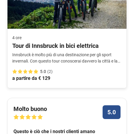
4 ore
Tour di Innsbruck in bici elettrica
Innsbruck è molto più di una destinazione per gli sport
invernali. Con questo tour conoscerai davvero la città e la
natura che la circonda. La guida è un vero abitante del
5.0
(2)
posto e sa come mostrarti i luoghi più belli.
a partire da € 129
Molto buono
5.0
Questo è ciò che i nostri clienti amano