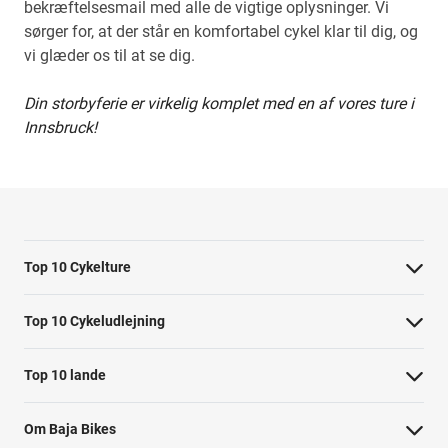
bekræftelsesmail med alle de vigtige oplysninger. Vi
sørger for, at der står en komfortabel cykel klar til dig, og
vi glæder os til at se dig.
Din storbyferie er virkelig komplet med en af vores ture i
Innsbruck!
Top 10 Cykelture
Cykeltur i Barcelona: højdepunkterne
Top 10 Cykeludlejning
Cykeltur i Berlin: højdepunkterne
Barcelona Cykeludlejning
Top 10 lande
Tur til Paris: højdepunkter
Berlin Cykeludlejning
Cykelture i Holland
Rom højdepunkter cykeltur
Om Baja Bikes
Paris Cykeludlejning