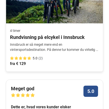
4 timer
Rundvisning på elcykel i Innsbruck
Innsbruck er så meget mere end en
vintersportsdestination. På denne tur kommer du virkelig til
at lære byen og den omkringliggende natur at kende.
5.0
(2)
Guiden er en ægte lokal og ved, hvordan han skal vise dig
fra € 129
de smukkeste steder.
Meget god
5.0
Dette er, hvad vores kunder elsker