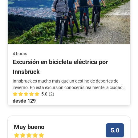
4 horas
Excursión en bicicleta eléctrica por
Innsbruck
Innsbruck es mucho más que un destino de deportes de
invierno. En esta excursión conocerás realmente la ciudad
y la naturaleza que la rodea. El guía es un auténtico
5.0
(2)
lugareño y sabe cómo mostrarte los lugares más bellos.
desde 129
Muy bueno
5.0