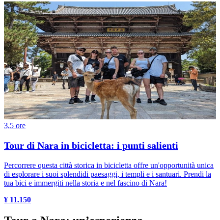
3,5 ore
Tour di Nara in bicicletta: i punti salienti
Percorrere questa città storica in bicicletta offre un'opportunità unica
di esplorare i suoi splendidi paesaggi, i templi e i santuari. Prendi la
tua bici e immergiti nella storia e nel fascino di Nara!
¥ 11.150