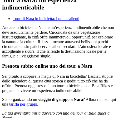
Tour a Nara: un’esperienza
indimenticabile
Tour di Nara in bicicletta: i punti salienti
Andare in bicicletta a Nara è un’esperienza indimenticabile che non
devi assolutamente perdere. Circondata da una vegetazione
lussureggiante, la città offre innumerevoli opportunità per esplorare
la natura e la cultura. Rilassati mentre attraversi bellissimi parchi
circondati da simpatici cervi e alberi secolari. L’atmosfera locale è
accogliente e sicura, il che la rende la destinazione ideale per le
famiglie e i viaggiatori single.
Prenota subito online uno dei tour a Nara
Sei pronto a scoprire la magia di Nara in bicicletta? Lasciati stupire
dallo splendore di questa città storica e goditi tutto ciò che ha da
offrire. Prenota oggi stesso il tuo tour in bicicletta con Baja Bikes e
preparati a vivere un’esperienza indimenticabile!
Stai organizzando un
viaggio di gruppo a Nara
? Allora richiedi qui
una
tariffa per gruppi
.
La tua avventura inizia davvero con uno dei tour di Baja Bikes a
Nara!