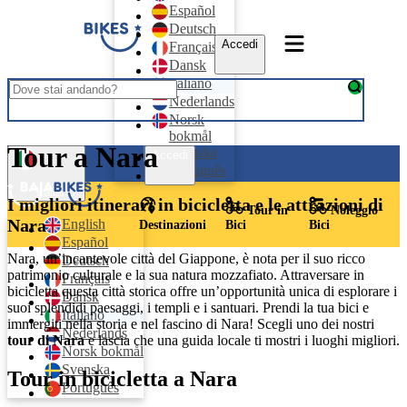
Español
Deutsch
Accedi
Français
Dansk
Italiano
Nederlands
Norsk
bokmål
Tour a Nara
Svenska
Accedi
Português
Italiano
I migliori itinerari in bicicletta e le attrazioni di
Tour in
Noleggio
Nara
English
Destinazioni
Bici
Bici
Español
Nara, un’incantevole città del Giappone, è nota per il suo ricco
Deutsch
patrimonio culturale e la sua natura mozzafiato. Attraversare in
Français
bicicletta questa città storica offre un’opportunità unica di esplorare i
Dansk
suoi splendidi paesaggi, i templi e i santuari. Prendi la tua bici e
Italiano
immergiti nella storia e nel fascino di Nara! Scegli uno dei nostri
Nederlands
tour di Nara
e lascia che una guida locale ti mostri i luoghi migliori.
Norsk bokmål
Svenska
Tour in bicicletta a Nara
Português