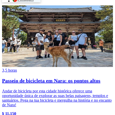
3,5 horas
Passeio de bicicleta em Nara: os pontos altos
Andar de bicicleta por esta cidade histórica oferece uma
oportunidade única de explorar as suas belas paisagens, templos e
santuários. Pega na tua bicicleta e mergulha na história e no encanto
de Nara!
¥ 11.150