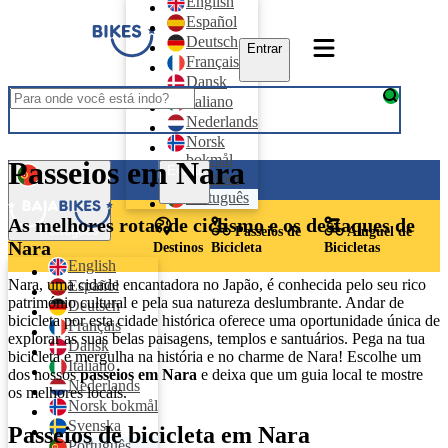
English
Español
Deutsch
Entrar
Français
Dansk
Italiano
Nederlands
Norsk
bokmål
Passeios em Nara
Entrar
Svenska
Português
As melhores rotas de ciclismo e os destaques de
Português
Passeios de
Aluguel de
Nara
Destinos
Bicicleta
Bicicletas
English
Nara, uma cidade encantadora no Japão, é conhecida pelo seu rico
Español
património cultural e pela sua natureza deslumbrante. Andar de
Deutsch
bicicleta por esta cidade histórica oferece uma oportunidade única de
Français
explorar as suas belas paisagens, templos e santuários. Pega na tua
Dansk
bicicleta e mergulha na história e no charme de Nara! Escolhe um
Italiano
dos nossos
passeios em Nara
e deixa que um guia local te mostre
Nederlands
os melhores locais.
Norsk bokmål
Svenska
Passeios de bicicleta em Nara
Português