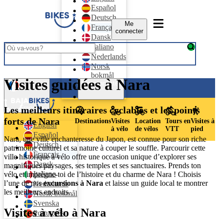
Español
Deutsch
Me
Français
connecter
Dansk
Italiano
Nederlands
Norsk
bokmål
Visites guidées à Nara
Me connecter
Svenska
Português
Français
Les meilleurs itinéraires cyclables et les points
forts de Nara
Destinations
Visites
Location
Tours en
Visites à
English
à vélo
de vélos
VTT
pied
Español
Nara, une ville enchanteresse du Japon, est connue pour son riche
Deutsch
patrimoine culturel et sa nature à couper le souffle. Parcourir cette
Français
ville historique à vélo offre une occasion unique d’explorer ses
Dansk
magnifiques paysages, ses temples et ses sanctuaires. Prends ton
Italiano
vélo et imprègne-toi de l’histoire et du charme de Nara ! Choisis
l’une de nos
excursions à Nara
et laisse un guide local te montrer
Nederlands
les meilleurs endroits.
Norsk bokmål
Svenska
Visites à vélo à Nara
Português