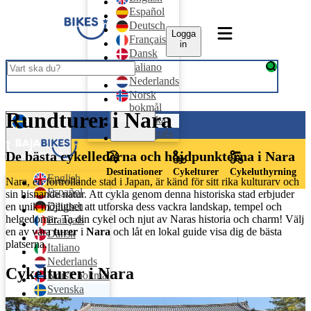
Español
Deutsch
Logga
Français
in
Dansk
Italiano
Nederlands
Norsk
bokmål
Rundturer i Nara
Logga in
Svenska
Português
Svenska
De bästa cykellederna och höjdpunkterna i Nara
Destinationer
Cykelturer
Cykeluthyrning
English
Nara, en förtrollande stad i Japan, är känd för sitt rika kulturarv och
Español
sin hisnande natur. Att cykla genom denna historiska stad erbjuder
Deutsch
en unik möjlighet att utforska dess vackra landskap, tempel och
helgedomar. Ta din cykel och njut av Naras historia och charm! Välj
Français
en av våra
turer
i
Nara
och låt en lokal guide visa dig de bästa
Dansk
platserna.
Italiano
Nederlands
Cykelturer i Nara
Norsk bokmål
Svenska
Português