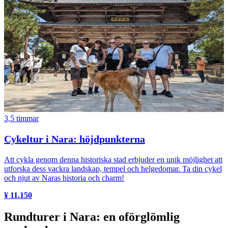
3,5 timmar
Cykeltur i Nara: höjdpunkterna
Att cykla genom denna historiska stad erbjuder en unik möjlighet att
utforska dess vackra landskap, tempel och helgedomar. Ta din cykel
och njut av Naras historia och charm!
¥ 11.150
Rundturer i Nara: en oförglömlig