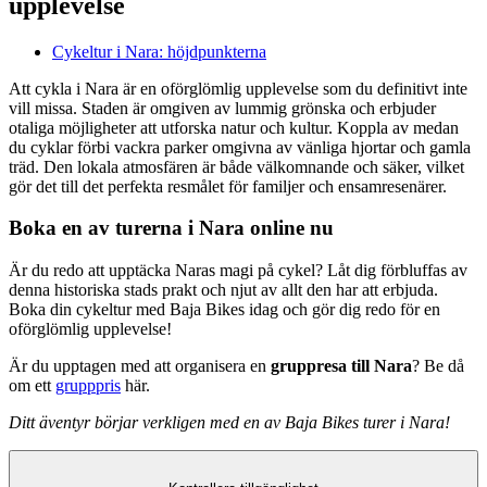
upplevelse
Cykeltur i Nara: höjdpunkterna
Att cykla i Nara är en oförglömlig upplevelse som du definitivt inte
vill missa. Staden är omgiven av lummig grönska och erbjuder
otaliga möjligheter att utforska natur och kultur. Koppla av medan
du cyklar förbi vackra parker omgivna av vänliga hjortar och gamla
träd. Den lokala atmosfären är både välkomnande och säker, vilket
gör det till det perfekta resmålet för familjer och ensamresenärer.
Boka en av turerna i Nara online nu
Är du redo att upptäcka Naras magi på cykel? Låt dig förbluffas av
denna historiska stads prakt och njut av allt den har att erbjuda.
Boka din cykeltur med Baja Bikes idag och gör dig redo för en
oförglömlig upplevelse!
Är du upptagen med att organisera en
gruppresa till Nara
? Be då
om ett
grupppris
här.
Ditt äventyr börjar verkligen med en av Baja Bikes turer i Nara!