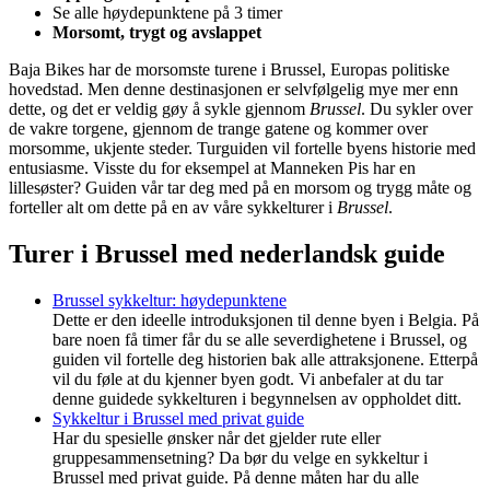
Se alle høydepunktene på 3 timer
Morsomt, trygt og avslappet
Baja Bikes har de morsomste turene i Brussel, Europas politiske
hovedstad. Men denne destinasjonen er selvfølgelig mye mer enn
dette, og det er veldig gøy å sykle gjennom
Brussel
. Du sykler over
de vakre torgene, gjennom de trange gatene og kommer over
morsomme, ukjente steder. Turguiden vil fortelle byens historie med
entusiasme. Visste du for eksempel at Manneken Pis har en
lillesøster? Guiden vår tar deg med på en morsom og trygg måte og
forteller alt om dette på en av våre sykkelturer i
Brussel
.
Turer i Brussel med nederlandsk guide
Brussel sykkeltur: høydepunktene
Dette er den ideelle introduksjonen til denne byen i Belgia. På
bare noen få timer får du se alle severdighetene i Brussel, og
guiden vil fortelle deg historien bak alle attraksjonene. Etterpå
vil du føle at du kjenner byen godt. Vi anbefaler at du tar
denne guidede sykkelturen i begynnelsen av oppholdet ditt.
Sykkeltur i Brussel med privat guide
Har du spesielle ønsker når det gjelder rute eller
gruppesammensetning? Da bør du velge en sykkeltur i
Brussel med privat guide. På denne måten har du alle