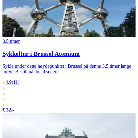
3,5 timer
Sykkeltur i Brussel Atomium
Sykle under dette høydepunktet i Brussel på denne 3,5 timer lange
turen! Bestill nå, betal senere
4.9
(11)
€ 32,-