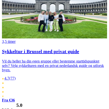
3,5 timer
Sykkeltur i Brussel med privat guide
Vil du heller ha din egen gruppe eller bestemme starttidspunktet
selv? Velg sykkelturen med en privat nederlandsk guide og utforsk
byen.
4.7
(77)
Fra €36
5.0