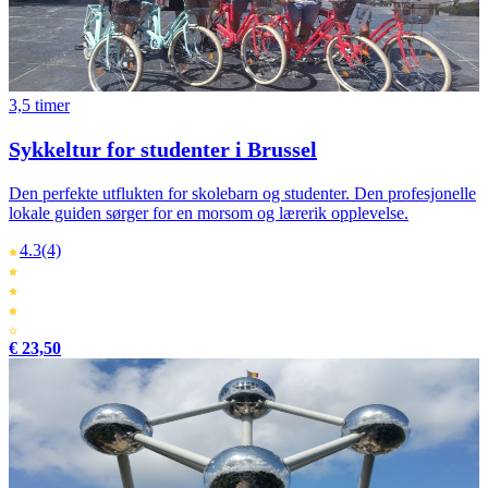
3,5 timer
Sykkeltur for studenter i Brussel
Den perfekte utflukten for skolebarn og studenter. Den profesjonelle
lokale guiden sørger for en morsom og lærerik opplevelse.
4.3
(4)
€ 23,50