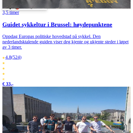
Svenska
Português
3,5 timer
Guidet sykkeltur i Brussel: høydepunktene
Oppdag Europas politiske hovedstad på sykkel. Den
nederlandsktalende guiden viser deg kjente og ukjente steder i løpet
av 3 timer.
4.8
(524)
€ 33,-