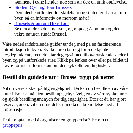
tømmene i egne hender, noe som gir deg en unik opplevelse.
Student Cycling Tour Brussels
Den ideelle utflukten for skolebarn og studenter. Lær alt om
byen på en informativ og morsom måte!
Brussels Atomium Bike Tour
Se den andre siden av byen, og oppdag Atomium og den
vakre naturen rundt Brussel.
Våre nederlandsktalende guider tar deg med på en fascinerende
introduksjon til byen. Sykkelturen tar deg forbi de kjente
høydepunktene, men den tar deg også med til overraskende steder i
byen og på uutforskede stier. Klikk på lenken over eller på bildet til
høyre for mer informasjon om den sykkelturen du ønsker.
Bestill din guidede tur i Brussel trygt på nettet
Vil du være sikker på tilgjengelighet? Da kan du bestille en av våre
turer i Brussel nå uten bestillingsgebyr. Velg en av våre sykkelturer
og sjekk bestillingsmenyen for tilgjengelighet. Etter at du har gjort
reservasjonen, vil du umiddelbart motta en bekreftelse med all
informasjon.
Er du opptatt med å organisere en gruppereise? Be om en
gruppepris
.