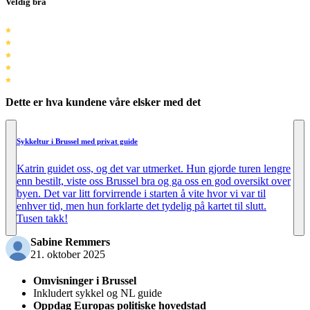
Veldig bra
Dette er hva kundene våre elsker med det
Sykkeltur i Brussel med privat guide
Katrin guidet oss, og det var utmerket. Hun gjorde turen lengre
enn bestilt, viste oss Brussel bra og ga oss en god oversikt over
byen. Det var litt forvirrende i starten å vite hvor vi var til
enhver tid, men hun forklarte det tydelig på kartet til slutt.
Tusen takk!
Sabine Remmers
21. oktober 2025
Omvisninger i Brussel
Inkludert sykkel og NL guide
Oppdag Europas politiske hovedstad