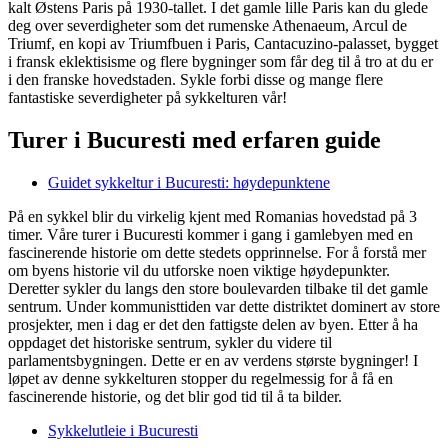
kalt Østens Paris på 1930-tallet. I det gamle lille Paris kan du glede
deg over severdigheter som
det rumenske Athenaeum, Arcul de
Triumf, en kopi av Triumfbuen i Paris, Cantacuzino-palasset, bygget
i fransk eklektisisme og flere bygninger som får deg til å tro at du er
i den franske hovedstaden
. Sykle forbi disse og mange flere
fantastiske severdigheter på sykkelturen vår!
Turer i Bucuresti med erfaren guide
Guidet sykkeltur i Bucuresti: høydepunktene
På en sykkel blir du virkelig kjent med Romanias hovedstad på 3
timer. Våre turer i Bucuresti kommer i gang i gamlebyen med en
fascinerende historie om dette stedets opprinnelse. For å forstå mer
om byens historie vil du utforske noen viktige høydepunkter.
Deretter sykler du langs den store boulevarden tilbake til det gamle
sentrum. Under kommunisttiden var dette distriktet dominert av store
prosjekter, men i dag er det den fattigste delen av byen.
Etter å ha
oppdaget det historiske sentrum, sykler du videre til
parlamentsbygningen. Dette er en av verdens største bygninger! I
løpet av denne sykkelturen stopper du regelmessig for å få en
fascinerende historie, og det blir god tid til å ta bilder.
Sykkelutleie i Bucuresti