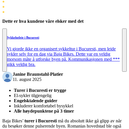
Dette er hva kundene våre elsker med det
Sykkelutleie i Bucuresti
Vi gjorde ikke en organisert sykkeltur i Bucuresti, men leide
sykler selv for en dag via Baja Bikes. Dette var en veldig
morsom måte å utforske byen på. Kommunikasjonen med ***
gikk veldig bra.
Janine Braunstahl-Platier
11. august 2025
Turer i Bucuresti er trygge
El-sykler tilgjengelig
Engelsktalende guider
Inkluderer komfortabel bysykkel
Alle høydepunktene på 3 timer
Baja Bikes’
turer i Bucuresti
må du absolutt ikke gå glipp av når
du besøker denne pulserende byen. Romanias hovedstad ble også