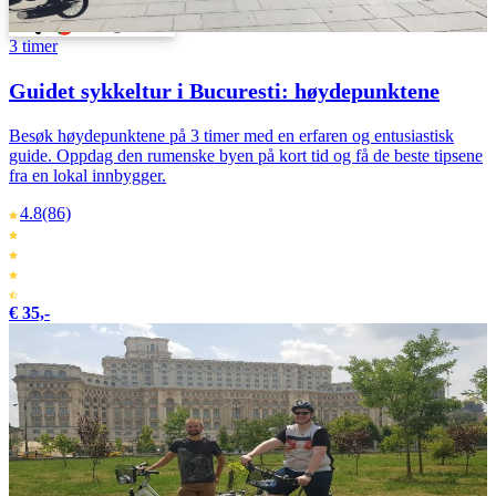
Svenska
Português
3 timer
Guidet sykkeltur i Bucuresti: høydepunktene
Besøk høydepunktene på 3 timer med en erfaren og entusiastisk
guide. Oppdag den rumenske byen på kort tid og få de beste tipsene
fra en lokal innbygger.
4.8
(86)
€ 35,-