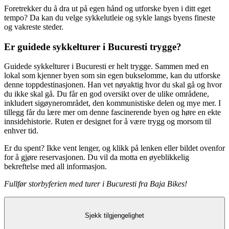
Foretrekker du å dra ut på egen hånd og utforske byen i ditt eget
tempo? Da kan du velge sykkelutleie og sykle langs byens fineste
og vakreste steder.
Er guidede sykkelturer i Bucuresti trygge?
Guidede sykkelturer i Bucuresti er helt trygge. Sammen med en
lokal som kjenner byen som sin egen bukselomme, kan du utforske
denne toppdestinasjonen. Han vet nøyaktig hvor du skal gå og hvor
du ikke skal gå.
Du får en god oversikt over de ulike områdene,
inkludert sigøynerområdet, den kommunistiske delen og mye mer. I
tillegg får du lære mer om denne fascinerende byen og høre en ekte
innsidehistorie. Ruten er designet for å være trygg og morsom til
enhver tid.
Er du spent? Ikke vent lenger, og klikk på lenken eller bildet ovenfor
for å gjøre reservasjonen. Du vil da motta en øyeblikkelig
bekreftelse med all informasjon.
Fullfør storbyferien med turer i Bucuresti fra Baja Bikes!
Sjekk tilgjengelighet