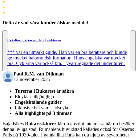
Detta är vad våra kunder älskar med det
Cykeltur i Bukarest: höjdpunkterna
*** var en utmärkt guide. Han var en bra berättare och kunde
ge mycket bakgrundsinformation. Hans engelska var mycket
bra. Cyklarna var också bra. Tyvärr regnade det under turen.
Paul R.M. van Dijkman
13 november 2025
Turerna i Bukarest är säkra
Elcyklar tillgängliga
Engelsktalande guider
Inklusive bekväm stadscykel
Alla highlights på 3 timmar
Baja Bikes
Bukarest-turer
får du absolut inte missa när du besöker
denna livliga stad. Rumäniens huvudstad kallades också för Österns
Paris på 1930-talet. I gamla lilla Paris kan du njuta av sevärdheter