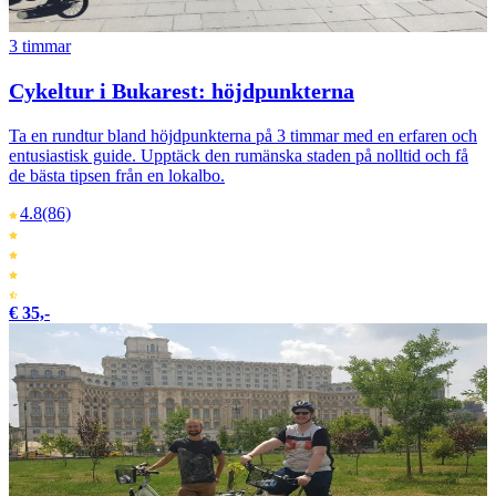
3 timmar
Cykeltur i Bukarest: höjdpunkterna
Ta en rundtur bland höjdpunkterna på 3 timmar med en erfaren och
entusiastisk guide. Upptäck den rumänska staden på nolltid och få
de bästa tipsen från en lokalbo.
4.8
(86)
€ 35,-