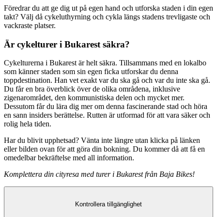
Föredrar du att ge dig ut på egen hand och utforska staden i din egen
takt? Välj då cykeluthyrning och cykla längs stadens trevligaste och
vackraste platser.
Är cykelturer i Bukarest säkra?
Cykelturerna i Bukarest är helt säkra. Tillsammans med en lokalbo
som känner staden som sin egen ficka utforskar du denna
toppdestination. Han vet exakt var du ska gå och var du inte ska gå.
Du får en bra överblick över de olika områdena, inklusive
zigenarområdet, den kommunistiska delen och mycket mer.
Dessutom får du lära dig mer om denna fascinerande stad och höra
en sann insiders berättelse. Rutten är utformad för att vara säker och
rolig hela tiden.
Har du blivit upphetsad? Vänta inte längre utan klicka på länken
eller bilden ovan för att göra din bokning. Du kommer då att få en
omedelbar bekräftelse med all information.
Komplettera din cityresa med turer i Bukarest från Baja Bikes!
Kontrollera tillgänglighet