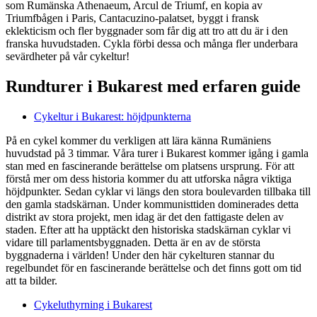
som
Rumänska Athenaeum, Arcul de Triumf, en kopia av
Triumfbågen i Paris, Cantacuzino-palatset, byggt i fransk
eklekticism och fler byggnader som får dig att tro att du är i den
franska huvudstaden.
Cykla förbi dessa och många fler underbara
sevärdheter på vår cykeltur!
Rundturer i Bukarest med erfaren guide
Cykeltur i Bukarest: höjdpunkterna
På en cykel kommer du verkligen att lära känna Rumäniens
huvudstad på 3 timmar. Våra turer i Bukarest kommer igång i gamla
stan med en fascinerande berättelse om platsens ursprung. För att
förstå mer om dess historia kommer du att utforska några viktiga
höjdpunkter. Sedan cyklar vi längs den stora boulevarden tillbaka till
den gamla stadskärnan. Under kommunisttiden dominerades detta
distrikt av stora projekt, men idag är det den fattigaste delen av
staden.
Efter att ha upptäckt den historiska stadskärnan cyklar vi
vidare till parlamentsbyggnaden. Detta är en av de största
byggnaderna i världen! Under den här cykelturen stannar du
regelbundet för en fascinerande berättelse och det finns gott om tid
att ta bilder.
Cykeluthyrning i Bukarest