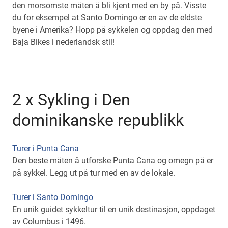
den morsomste måten å bli kjent med en by på. Visste
du for eksempel at Santo Domingo er en av de eldste
byene i Amerika? Hopp på sykkelen og oppdag den med
Baja Bikes i nederlandsk stil!
2 x Sykling i Den
dominikanske republikk
Turer i Punta Cana
Den beste måten å utforske Punta Cana og omegn på er
på sykkel. Legg ut på tur med en av de lokale.
Turer i Santo Domingo
En unik guidet sykkeltur til en unik destinasjon, oppdaget
av Columbus i 1496.