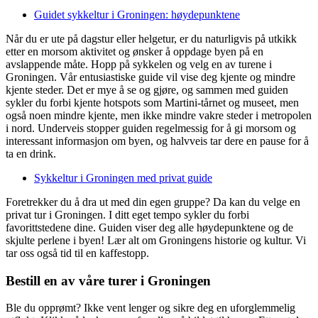
Guidet sykkeltur i Groningen: høydepunktene
Når du er ute på dagstur eller helgetur, er du naturligvis på utkikk
etter en morsom aktivitet og ønsker å oppdage byen på en
avslappende måte. Hopp på sykkelen og velg en av turene i
Groningen. Vår entusiastiske guide vil vise deg kjente og mindre
kjente steder. Det er mye å se og gjøre, og sammen med guiden
sykler du forbi kjente hotspots som Martini-tårnet og museet, men
også noen mindre kjente, men ikke mindre vakre steder i metropolen
i nord. Underveis stopper guiden regelmessig for å gi morsom og
interessant informasjon om byen, og halvveis tar dere en pause for å
ta en drink.
Sykkeltur i Groningen med privat guide
Foretrekker du å dra ut med din egen gruppe? Da kan du velge en
privat tur i Groningen. I ditt eget tempo sykler du forbi
favorittstedene dine. Guiden viser deg alle høydepunktene og de
skjulte perlene i byen! Lær alt om Groningens historie og kultur. Vi
tar oss også tid til en kaffestopp.
Bestill en av våre turer i Groningen
Ble du opprømt? Ikke vent lenger og sikre deg en uforglemmelig