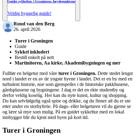
Guidet sykkeltur i Groningen: høydepunktene
Veldig hyggelig guide!
Ruud van den Berg
26. april 2026
Turer i Groningen
Guide
Sykkel inkludert
Bestill enkelt på nett
Martinitoren, Aa kirke, Akademibygningen og mer
Fullfør en helgetur med våre
turer i Groningen.
Dette stedet lengst
nord i landet er en av de yngste byene i landet. Det er en by med en
turbulent historie, noe som gjenspeiles i de historiske pakkhusene,
gårdsplassene og bygningene. I dag er det en ekte studentby og
derfor veldig koselig. Her kan du nyte kunst, kultur og shopping.
Du kan selvfølgelig også spise og drikke, og du finner alt du er ute
etter under en storbyferie. På dags- eller helgeturen vil du gjerne se
og lære så mye som mulig. På en guidet sykkeltur med en lokal
innbygger blir du kjent med byen på kort tid.
Turer i Groningen