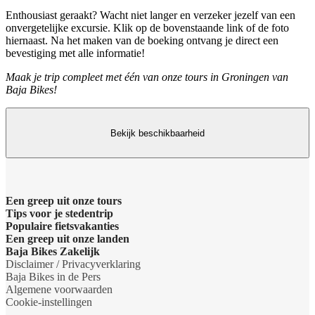
Enthousiast geraakt? Wacht niet langer en verzeker jezelf van een
onvergetelijke excursie. Klik op de bovenstaande link of de foto
hiernaast. Na het maken van de boeking ontvang je direct een
bevestiging met alle informatie!
Maak je trip compleet met één van onze tours in Groningen van
Baja Bikes!
Bekijk beschikbaarheid
Een greep uit onze tours
Tips voor je stedentrip
Barcelona Panorama tour
Populaire fietsvakanties
Wat te doen in Amsterdam
Een greep uit onze landen
Dubai Highlights fietstour
Fietsvakantie Duitsland
Baja Bikes Zakelijk
Wat te doen in Barcelona
Belgie
Disclaimer / Privacyverklaring
Dublin fietstour
Fietsvakantie Frankrijk
Neem contact op
Baja Bikes in de Pers
Wat te doen in Berlijn
Denemarken
Algemene voorwaarden
Kaapstad Township tour
Fietsvakantie Italie
Over ons
Cookie-instellingen
Wat te doen in Boedapest
Duitsland