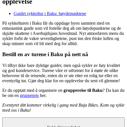
opplevelse
Guidet sykkeltur i Baku: høydepunktene
På sykkelturen i Baku får du oppdage byen sammen med en
entusiastisk guide som vil fortelle deg alt om høydepunktene og de
skjulte skattene i Aserbajdsjans hovedstad. Nyt atmosfæren mens du
sykler forbi de vakre severdighetene, pust inn den friske luften og
skap minner som vil bli med deg for alltid.
Bestill en av turene i Baku på nett nå
Vi tilbyr ikke bare dyktige guider, men også sykler av høy kvalitet
og god kundeservice. Turene våre er utformet for å møte de ulike
behovene til de reisende, enten du er ute etter en rolig tur eller en
eventyrlig tur. Gjør deg klar for en opplevelse du sent vil glemme!
Er du opptatt med å organisere en
gruppereise til Baku
? Da kan du
be om en
gruppepris
her.
Eventyret ditt kommer virkelig i gang med Baja Bikes. Kom og sykle
med oss i Baku!