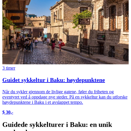
Svenska
Português
3 timer
Guidet sykkeltur i Baku: høydepunktene
Når du sykler gjennom de livlige gatene, føler du friheten og
eventyret ved å oppdage nye steder. På en sykkeltur kan du utforske
høydepunktene i Baku i et avslappet tempo.
$ 30,-
Guidede sykkelturer i Baku: en unik