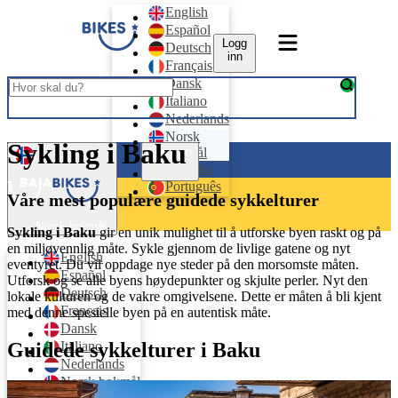
English
Español
Logg
Deutsch
inn
Français
Dansk
Italiano
Nederlands
Norsk
Sykling i Baku
bokmål
Logg inn
Svenska
Português
Våre mest populære guidede sykkelturer
Norsk bokmål
Sykling i Baku
gir en unik mulighet til å utforske byen raskt og på
en miljøvennlig måte. Sykle gjennom de livlige gatene og nyt
English
eventyret. Du vil oppdage nye steder på den morsomste måten.
Español
Utforsk og se alle byens høydepunkter og skjulte perler. Nyt den
Deutsch
lokale kulturen og de vakre omgivelsene. Dette er måten å bli kjent
Français
med denne spesielle byen på en autentisk måte.
Dansk
Guidede sykkelturer i Baku
Italiano
Nederlands
Norsk bokmål