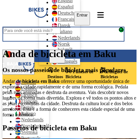
English
Español
Deutsch
Entrar
Français
Dansk
Italiano
Nederlands
Norsk
bokmål
Anda de bicicleta em Baku
Entrar
Svenska
Português
Os nossos passeios de bicicleta mais populares
Português
Passeios de
Aluguel de
Destinos
Bicicleta
Bicicletas
Andar
de bicicleta em Baku
oferece uma oportunidade única de
English
explorar a cidade rapidamente e de uma forma ecológica. Pedala
Español
pelas ruas animadas e desfruta da aventura. Vais descobrir novos
Deutsch
lugares da forma mais divertida. Explora e vê todos os pontos altos e
Français
as jóias escondidas da cidade. Desfruta da cultura local e dos belos
Dansk
arredores. Esta é a forma de conheceres esta cidade especial de uma
Italiano
forma autêntica.
Nederlands
Norsk bokmål
Passeios de bicicleta em Baku
Svenska
Português