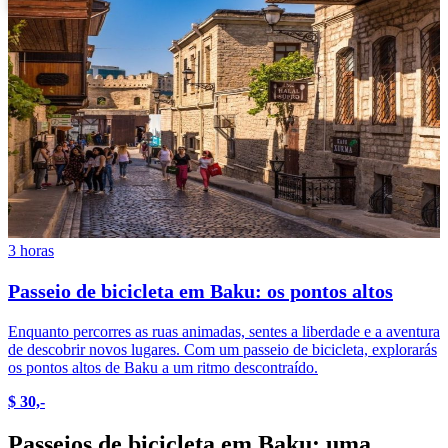
3 horas
Passeio de bicicleta em Baku: os pontos altos
Enquanto percorres as ruas animadas, sentes a liberdade e a aventura
de descobrir novos lugares. Com um passeio de bicicleta, explorarás
os pontos altos de Baku a um ritmo descontraído.
$ 30,-
Passeios de bicicleta em Baku: uma