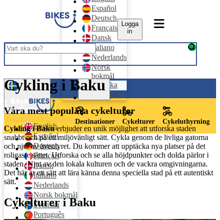
Español
Deutsch
Logga
Français
in
Dansk
Italiano
Nederlands
Norsk
bokmål
Cykling i Baku
Logga in
Svenska
Português
Svenska
Våra mest populära cykelturer
Destinationer
Cykelturer
Cykeluthyrning
English
Cykling i Baku
erbjuder en unik möjlighet att utforska staden
Español
snabbt och på ett miljövänligt sätt. Cykla genom de livliga gatorna
Deutsch
och njut av äventyret. Du kommer att upptäcka nya platser på det
roligaste sättet. Utforska och se alla höjdpunkter och dolda pärlor i
Français
staden. Njut av den lokala kulturen och de vackra omgivningarna.
Dansk
Det här är ett sätt att lära känna denna speciella stad på ett autentiskt
Italiano
sätt.
Nederlands
Norsk bokmål
Cykelturer i Baku
Svenska
Português