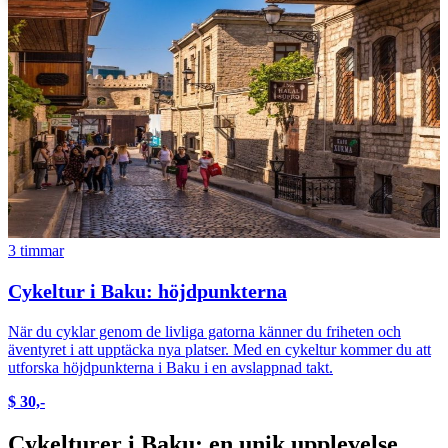
3 timmar
Cykeltur i Baku: höjdpunkterna
När du cyklar genom de livliga gatorna känner du friheten och
äventyret i att upptäcka nya platser. Med en cykeltur kommer du att
utforska höjdpunkterna i Baku i en avslappnad takt.
$ 30,-
Cykelturer i Baku: en unik upplevelse