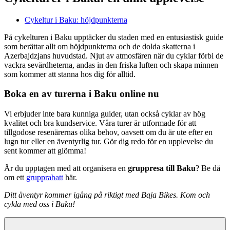
Cykeltur i Baku: höjdpunkterna
På cykelturen i Baku upptäcker du staden med en entusiastisk guide
som berättar allt om höjdpunkterna och de dolda skatterna i
Azerbajdzjans huvudstad. Njut av atmosfären när du cyklar förbi de
vackra sevärdheterna, andas in den friska luften och skapa minnen
som kommer att stanna hos dig för alltid.
Boka en av turerna i Baku online nu
Vi erbjuder inte bara kunniga guider, utan också cyklar av hög
kvalitet och bra kundservice. Våra turer är utformade för att
tillgodose resenärernas olika behov, oavsett om du är ute efter en
lugn tur eller en äventyrlig tur. Gör dig redo för en upplevelse du
sent kommer att glömma!
Är du upptagen med att organisera en
gruppresa till Baku
? Be då
om ett
grupprabatt
här.
Ditt äventyr kommer igång på riktigt med Baja Bikes. Kom och
cykla med oss i Baku!