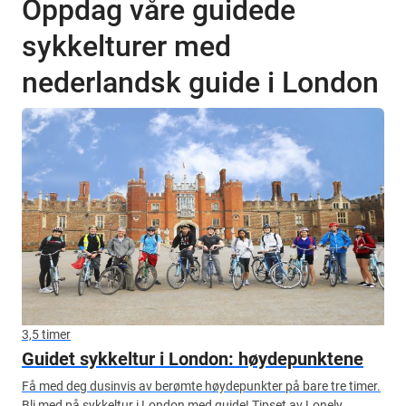
Oppdag våre guidede
sykkelturer med
nederlandsk guide i London
3,5 timer
Guidet sykkeltur i London: høydepunktene
Få med deg dusinvis av berømte høydepunkter på bare tre timer.
Bli med på sykkeltur i London med guide! Tipset av Lonely