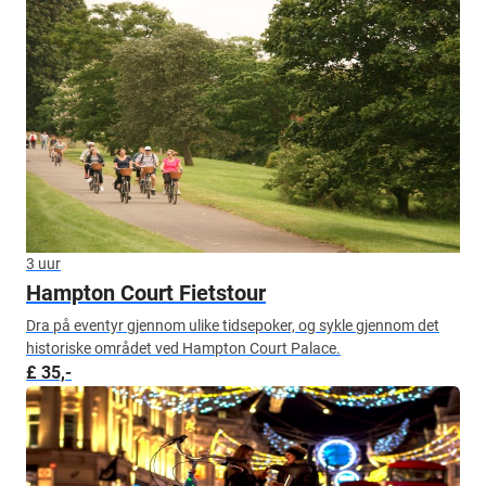
3 uur
Hampton Court Fietstour
Dra på eventyr gjennom ulike tidsepoker, og sykle gjennom det
historiske området ved Hampton Court Palace.
£ 35,-