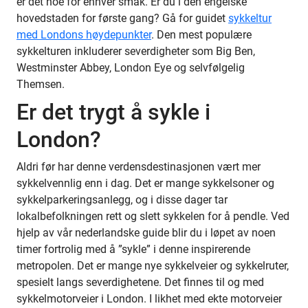
er det noe for enhver smak. Er du i den engelske
hovedstaden for første gang? Gå for guidet
sykkeltur
med Londons høydepunkter
. Den mest populære
sykkelturen inkluderer severdigheter som Big Ben,
Westminster Abbey, London Eye og selvfølgelig
Themsen.
Er det trygt å sykle i
London?
Aldri før har denne verdensdestinasjonen vært mer
sykkelvennlig enn i dag. Det er mange sykkelsoner og
sykkelparkeringsanlegg, og i disse dager tar
lokalbefolkningen rett og slett sykkelen for å pendle. Ved
hjelp av vår nederlandske guide blir du i løpet av noen
timer fortrolig med å ”sykle” i denne inspirerende
metropolen. Det er mange nye sykkelveier og sykkelruter,
spesielt langs severdighetene. Det finnes til og med
sykkelmotorveier i London. I likhet med ekte motorveier