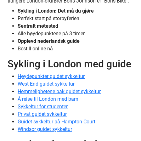
tidligere London-ordfører Boris Johnson er ”Boris Bike”.
Sykling i London: Det må du gjøre
Perfekt start på storbyferien
Sentralt møtested
Alle høydepunktene på 3 timer
Opplevd nederlandsk guide
Bestill online nå
Sykling i London med guide
Høydepunkter guidet sykkeltur
West End guidet sykkeltur
Hemmelighetene bak guidet sykkeltur
Å reise til London med barn
Sykkeltur for studenter
Privat guidet sykkeltur
Guidet sykkeltur på Hampton Court
Windsor guidet sykkeltur