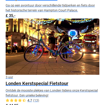
Ga op een avontuur door verschillende tijdperken en fiets door
het historische terrein van Hampton Court Palace.
£ 35,-
3 uur
Londen Kerstspecial Fietstour
Ontdek de mooiste plekjes van Londen tijdens onze Kerstspecial
fietstour. Een unieke beleving!
4.7
(13)