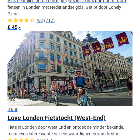
Vink tientallen beroemde highlights in slechts drie uur af. Kom
fietsen in Londen met Nederlandse gids! Getipt door Lonely
Planet.
4.8
(712)
£ 45,-
3 uur
Love Londen Fietstocht (West-End)
Fiets in Londen door West End en ontdek de minder bekende,
maar even interessante bezienswaardigheden van de stad.