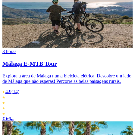
3 horas
Málaga E-MTB Tour
Explora a área de Málaga numa bicicleta elétrica. Descobre um lado
de Málaga que não esperas! Percorre as belas paisagens rurais.
4.9
(14)
€ 66,-