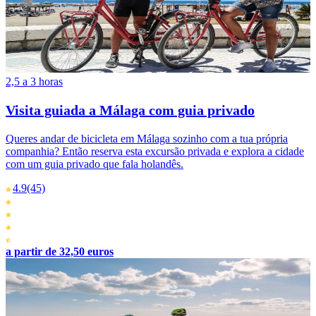
2,5 a 3 horas
Visita guiada a Málaga com guia privado
Queres andar de bicicleta em Málaga sozinho com a tua própria
companhia? Então reserva esta excursão privada e explora a cidade
com um guia privado que fala holandês.
4.9
(45)
a partir de 32,50 euros