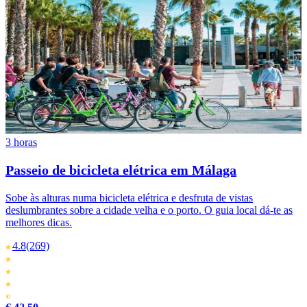
3 horas
Passeio de bicicleta elétrica em Málaga
Sobe às alturas numa bicicleta elétrica e desfruta de vistas
deslumbrantes sobre a cidade velha e o porto. O guia local dá-te as
melhores dicas.
4.8
(269)