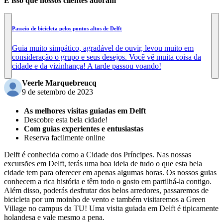
É isso que nossos clientes adoram
Passeio de bicicleta pelos pontos altos de Delft
Guia muito simpático, agradável de ouvir, levou muito em
consideração o grupo e seus desejos. Você vê muita coisa da
cidade e da vizinhança! A tarde passou voando!
Veerle Marquebreucq
9 de setembro de 2023
As melhores visitas guiadas em Delft
Descobre esta bela cidade!
Com guias experientes e entusiastas
Reserva facilmente online
Delft é conhecida como a Cidade dos Príncipes. Nas nossas
excursões em Delft, terás uma boa ideia de tudo o que esta bela
cidade tem para oferecer em apenas algumas horas. Os nossos guias
conhecem a rica história e têm todo o gosto em partilhá-la contigo.
Além disso, poderás desfrutar dos belos arredores, passaremos de
bicicleta por um moinho de vento e também visitaremos a Green
Village no campus da TU! Uma visita guiada em Delft é tipicamente
holandesa e vale mesmo a pena.