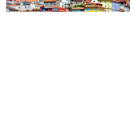
Porto
Wat is het weer in Porto?
door
Rutger
March 19, 2019
Het weer in Porto is over het algemeen wat
aangenamer dan wat we in Nederland …
LEES VERDER