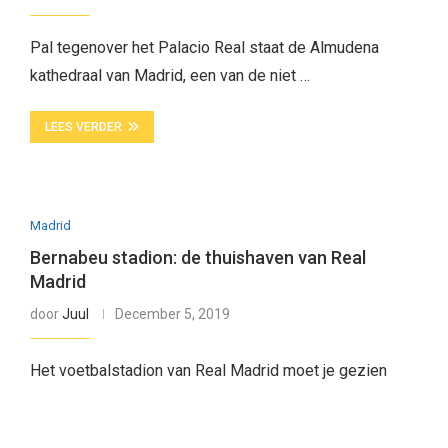
Pal tegenover het Palacio Real staat de Almudena
kathedraal van Madrid, een van de niet …
LEES VERDER
Madrid
Bernabeu stadion: de thuishaven van Real
Madrid
door
Juul
December 5, 2019
Het voetbalstadion van Real Madrid moet je gezien
hebben als je Madrid bezoekt, het Bernabéu …