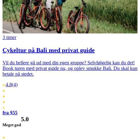
3 timer
Cykeltur på Bali med privat guide
Vil du hellere gå ud med din egen gruppe? Selvfølgelig kan du det!
Book turen med privat guide nu, og oplev smukke Bali. Du skal kun
betale på stedet.
4.8
(4)
fra $55
5.0
Meget god