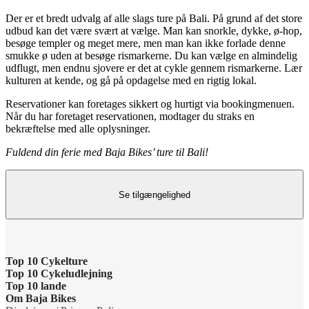
Der er et bredt udvalg af alle slags ture på Bali. På grund af det store
udbud kan det være svært at vælge. Man kan snorkle, dykke, ø-hop,
besøge templer og meget mere, men man kan ikke forlade denne
smukke ø uden at besøge rismarkerne. Du kan vælge en almindelig
udflugt, men endnu sjovere er det at cykle gennem rismarkerne. Lær
kulturen at kende, og gå på opdagelse med en rigtig lokal.
Reservationer kan foretages sikkert og hurtigt via bookingmenuen.
Når du har foretaget reservationen, modtager du straks en
bekræftelse med alle oplysninger.
Fuldend din ferie med Baja Bikes’ ture til Bali!
Se tilgængelighed
Top 10 Cykelture
Top 10 Cykeludlejning
Cykeltur i Barcelona: højdepunkterne
Top 10 lande
Barcelona Cykeludlejning
Om Baja Bikes
Cykeltur i Berlin: højdepunkterne