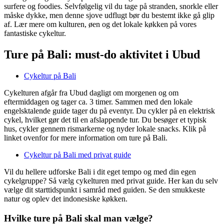
surfere og foodies. Selvfølgelig vil du tage på stranden, snorkle eller
måske dykke, men denne sjove udflugt bør du bestemt ikke gå glip
af. Lær mere om kulturen, øen og det lokale køkken på vores
fantastiske cykeltur.
Ture på Bali: must-do aktivitet i Ubud
Cykeltur på Bali
Cykelturen afgår fra Ubud dagligt om morgenen og om
eftermiddagen og tager ca. 3 timer. Sammen med den lokale
engelsktalende guide tager du på eventyr. Du cykler på en elektrisk
cykel, hvilket gør det til en afslappende tur. Du besøger et typisk
hus, cykler gennem rismarkerne og nyder lokale snacks. Klik på
linket ovenfor for mere information om ture på Bali.
Cykeltur på Bali med privat guide
Vil du hellere udforske Bali i dit eget tempo og med din egen
cykelgruppe? Så vælg cykelturen med privat guide. Her kan du selv
vælge dit starttidspunkt i samråd med guiden. Se den smukkeste
natur og oplev det indonesiske køkken.
Hvilke ture på Bali skal man vælge?