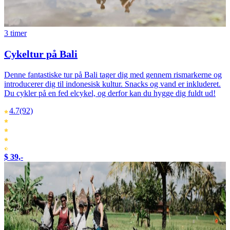
3 timer
Cykeltur på Bali
Denne fantastiske tur på Bali tager dig med gennem rismarkerne og
introducerer dig til indonesisk kultur. Snacks og vand er inkluderet.
Du cykler på en fed elcykel, og derfor kan du hygge dig fuldt ud!
4.7
(92)
$ 39,-