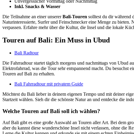
Unvergesslicher Vormittag oder Nachmittag
Inkl. Snacks & Wasser
Die Teilnahme an einer unserer
Bali-Touren
solltest du dir während d
Naturinteressierte, Surfer und Feinschmecker eine Menge zu bieten. Na
verpassen. Erfahre mehr über die Kultur, die Insel und die lokale Küc
Touren auf Bali: Ein Muss in Ubud
Bali Radtour
Die Fahrradtour startet täglich morgens und nachmittags von Ubud au
Elektrofahrrad, was die Tour sehr entspannend macht. Du besuchst ein
Touren auf Bali zu erhalten.
Bali Fahrradtour mit privatem Guide
Möchtest du Bali lieber in deinem eigenen Tempo und mit deiner eig
Startzeit wählen. Sieh dir die schönste Natur an und entdecke die in
Welche Touren auf Bali soll ich wählen?
Auf Bali gibt es eine große Auswahl an Touren aller Art. Bei dem gr
aber du kannst diese wunderschöne Insel nicht verlassen, ohne die Re
Lerne die Kultur kennen und erkunde sie mit einem echten Einheimis