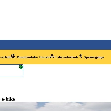
verleih
Mountainbike Touren
Fahrradurlaub
Spaziergänge
 e-bike