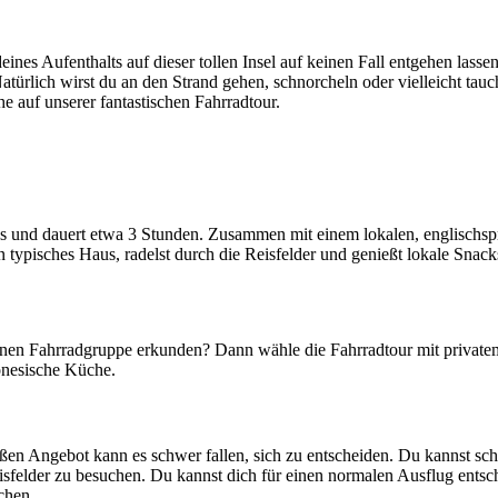
eines Aufenthalts auf dieser tollen Insel auf keinen Fall entgehen lass
türlich wirst du an den Strand gehen, schnorcheln oder vielleicht tauche
he auf unserer fantastischen Fahrradtour.
s und dauert etwa 3 Stunden. Zusammen mit einem lokalen, englischspr
 typisches Haus, radelst durch die Reisfelder und genießt lokale Snac
enen Fahrradgruppe erkunden? Dann wähle die Fahrradtour mit private
donesische Küche.
oßen Angebot kann es schwer fallen, sich zu entscheiden. Du kannst sc
isfelder zu besuchen. Du kannst dich für einen normalen Ausflug entsc
chen.