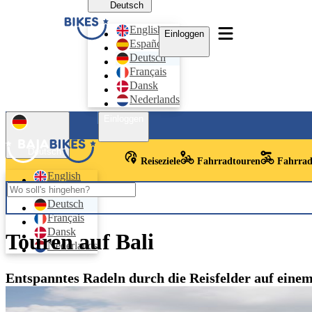
Deutsch
English
Einloggen
Español
Deutsch
Français
Dansk
Nederlands
Einloggen
Deutsch
Reiseziele
Fahrradtouren
Fahrrad
English
Español
Deutsch
Français
Dansk
Touren auf Bali
Nederlands
Entspanntes Radeln durch die Reisfelder auf einem