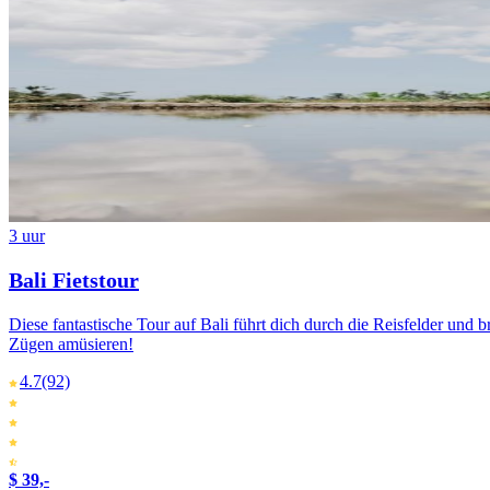
3 uur
Bali Fietstour
Diese fantastische Tour auf Bali führt dich durch die Reisfelder und b
Zügen amüsieren!
4.7
(92)
$ 39,-