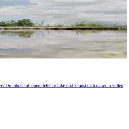
ve. Du fährst auf einem fetten e-bike und kannst dich daher in vollen