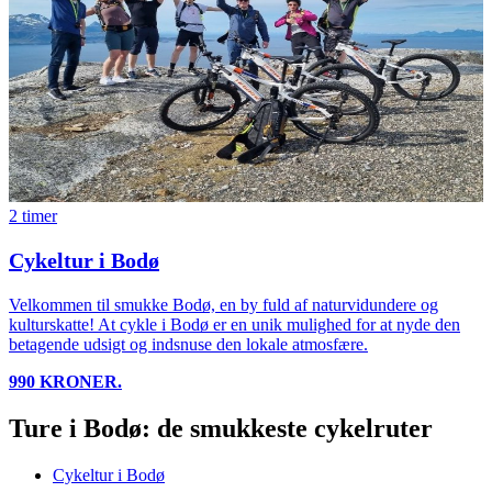
2 timer
Cykeltur i Bodø
Velkommen til smukke Bodø, en by fuld af naturvidundere og
kulturskatte! At cykle i Bodø er en unik mulighed for at nyde den
betagende udsigt og indsnuse den lokale atmosfære.
990 KRONER.
Ture i Bodø: de smukkeste cykelruter
Cykeltur i Bodø