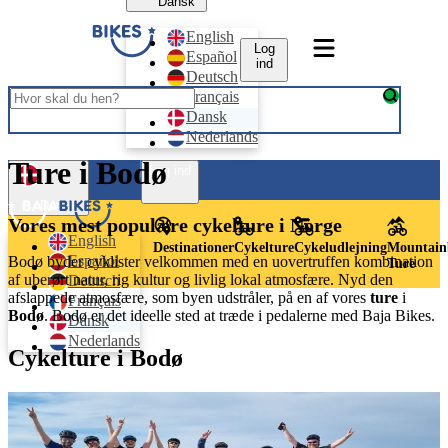
Dansk
English
Log
Español
ind
Deutsch
Français
Dansk
Nederlands
Ture i Bodø
Log ind
Dansk
Vores mest populære cykelture i Norge
English
Destinationer
Cykelture
Cykeludlejning
Mountain
Español
Bodø byder cyklister velkommen med en uovertruffen kombination
Ture
af uberørt natur, rig kultur og livlig lokal atmosfære. Nyd den
Deutsch
afslappede atmosfære, som byen udstråler, på en af vores
ture
i
Français
Bodø
. Bodø er det ideelle sted at træde i pedalerne med Baja Bikes.
Dansk
Nederlands
Cykelture i Bodø