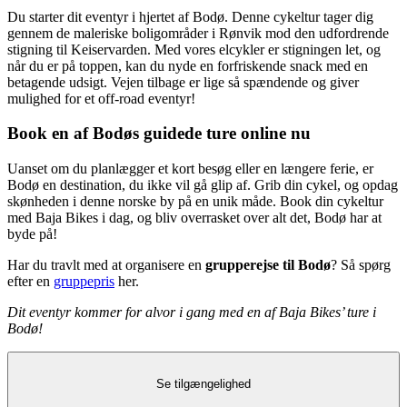
Du starter dit eventyr i hjertet af Bodø. Denne cykeltur tager dig
gennem de maleriske boligområder i Rønvik mod den udfordrende
stigning til Keiservarden. Med vores elcykler er stigningen let, og
når du er på toppen, kan du nyde en forfriskende snack med en
betagende udsigt. Vejen tilbage er lige så spændende og giver
mulighed for et off-road eventyr!
Book en af Bodøs guidede ture online nu
Uanset om du planlægger et kort besøg eller en længere ferie, er
Bodø en destination, du ikke vil gå glip af. Grib din cykel, og opdag
skønheden i denne norske by på en unik måde. Book din cykeltur
med Baja Bikes i dag, og bliv overrasket over alt det, Bodø har at
byde på!
Har du travlt med at organisere en
grupperejse til Bodø
? Så spørg
efter en
gruppepris
her.
Dit eventyr kommer for alvor i gang med en af Baja Bikes’ ture i
Bodø!
Se tilgængelighed