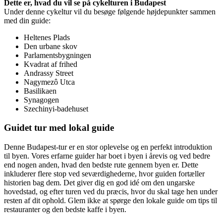
Dette er, hvad du vil se på cykelturen i Budapest
Under denne cykeltur vil du besøge følgende højdepunkter sammen
med din guide:
Heltenes Plads
Den urbane skov
Parlamentsbygningen
Kvadrat af frihed
Andrassy Street
Nagymezô Utca
Basilikaen
Synagogen
Szechinyi-badehuset
Guidet tur med lokal guide
Denne Budapest-tur er en stor oplevelse og en perfekt introduktion
til byen. Vores erfarne guider har boet i byen i årevis og ved bedre
end nogen anden, hvad den bedste rute gennem byen er. Dette
inkluderer flere stop ved seværdighederne, hvor guiden fortæller
historien bag dem. Det giver dig en god idé om den ungarske
hovedstad, og efter turen ved du præcis, hvor du skal tage hen under
resten af dit ophold. Glem ikke at spørge den lokale guide om tips til
restauranter og den bedste kaffe i byen.