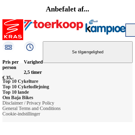
Anbefalet af...
Se tilgængelighed
Pris per
Varighed
person
2,5 timer
€ 35,-
Top 10 Cykelture
Top 10 Cykeludlejning
Cykeltur i Barcelona: højdepunkterne
Top 10 lande
Barcelona Cykeludlejning
Om Baja Bikes
Cykeltur i Berlin: højdepunkterne
Cykelture i Holland
Disclaimer / Privacy Policy
Berlin Cykeludlejning
Kontakt os
General Terms and Conditions
Tur til Paris: højdepunkter
Cykelture i Portugal
Cookie-indstillinger
Paris Cykeludlejning
Om os
Rom højdepunkter cykeltur
Cykelture i Spanien
Rom Cykeludlejning
Teamet
Cykeltur til Amsterdams højdepunkter
Cykelture i USA