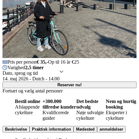
Pris per person
€ 35,-
Op til 16 år €25
Varighed
2,5 timer
Dato, sprog og tid
14. maj 2026 - Dutch - 14:00
Reserver nu!
Fortsæt og vælg antal personer
Bestil online
+300.000
Det bedste
Nem og hurtig
Afslappende
tilfredse kunder
udvalg
booking
cykelture
Kvalificerede
Nøje udvalgte
Eksperter i
guider
cykelture
cykelture
Beskrivelse
Praktisk information
Mødested
anmeldelser