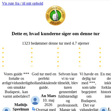
Vis rute fra / til mit ophold
Dette er, hvad kunderne siger om denne tur
1323 bedømmer denne tur med 4.7 stjerner
Vores guide ***
God tur med en
Selvom kun
Vi havde en
En meg
fortalte os
perfekt
vi to var
dejlig tur
de
ærligt/vidunderligt
hollandsktalende
tilmeldt, blev
med ***,
inkl
om smukke
guide.
turen
som talte
forkla
Budapest.. kan
gennemført
begejstret
histor
An Maes
varmt anbefales!!
fuldstændigt
om
inte
10. maj
og
Budapest.
Mathijs
2026
professionelt.
Det var
Speelman
L
Oversat med
Mange tak
vidunderligt