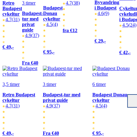
Byvandring
Retro
3 timer
4.7
(38)
Budapest
i Budapest
Budapest
Cykeltu
Budapest-
Donau
4.6
(9)
cykeltur
cykeludl
tur med
cykeltur
4.7
(31)
i Budape
privat
4.5
(4)
4.5
(24)
guide
fra €12
4.9
(37)
€ 29,-
€ 49,-
€ 95,-
€ 42,-
Fra €40
3,5 timer
3 timer
6 timer
Retro Budapest
Budapest-tur med
Budapest Donau
cykeltur
privat guide
cykeltur
4.7
(31)
4.9
(37)
4.5
(4)
€ 49,-
Fra €40
€ 95,-