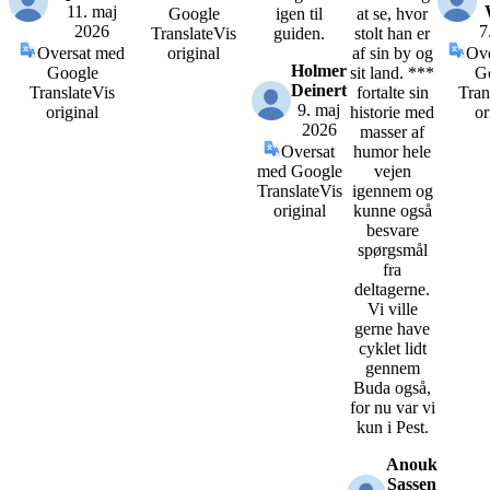
11. maj
Google
igen til
at se, hvor
2026
7
Translate
Vis
guiden.
stolt han er
Oversat med
original
af sin by og
Ove
Holmer
Google
sit land. ***
G
Deinert
Translate
Vis
fortalte sin
Tran
9. maj
original
historie med
or
2026
masser af
Oversat
humor hele
med Google
vejen
Translate
Vis
igennem og
original
kunne også
besvare
spørgsmål
fra
deltagerne.
Vi ville
gerne have
cyklet lidt
gennem
Buda også,
for nu var vi
kun i Pest.
Anouk
Sassen