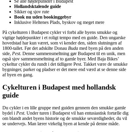
Se alle højdepunkter i Budapest
Hollandsktalende guide
Sikker og sjov rute
Book nu uden bookinggebyr
Inklusive Heltenes Plads, byskov og meget mere
På cykelturen i Budapest cykler vi forbi alle byens smukke og
vigtige højdepunkter i et roligt tempo med en guide. Den ungarske
hovedstad har kun været, som vi kender den, siden slutningen af
1800-tallet. Før det adskilte Donau
Buda
med byen på den anden
side,
Pest
. Denne sammensmeltning gør Budapest til en unik, men
også sjov sammensmeltning af to gamle byer. Med Baja Bikes’
cykeltur cykler du rundt i det tidligere Pest. Takket være de smukke
bygninger, parker og pladser er det mere end værd at se denne side
af byen en gang.
Cykelturen i Budapest med hollandsk
guide
Du cykler i en lille gruppe med guiden gennem den smukke gamle
bydel i
Pest
. Under turen i Budapest vil han entusiastisk fortælle dig
om blandt andet byens historie og de smukke seværdigheder, du vil
se undervejs. Man lærer virkelig byen at kende på denne måde.