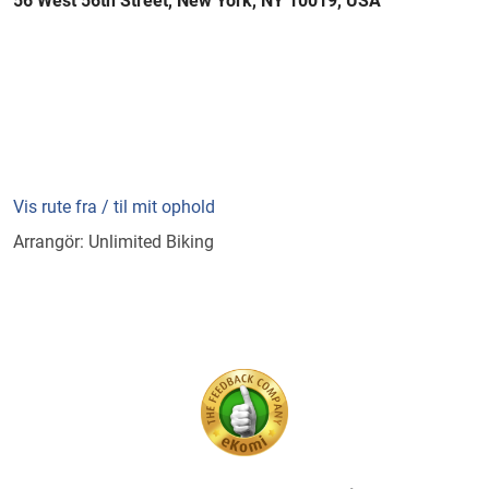
56 West 56th Street, New York, NY 10019, USA
Vis rute fra / til mit ophold
Arrangör: Unlimited Biking