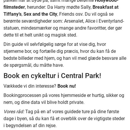
parken har at byde på, samt mange berømte
Hollywood-
filmsteder
, herunder: Da Harry mødte Sally,
Breakfast at
Tiffany’s
,
Sex and the City
, Friends osv. Du vil også se
berømte seværdigheder som: Arsenalet, Alice i Eventyrland-
statuen, mindesmærker og mange andre favoritter, der gør
dette til et helt unikt og magisk sted.
Din guide vil selvfølgelig sørge for at vise dig, hvor
stjernerne bor, og fortælle dig præcis, hvor du kan få de
bedste billeder med hjem, og han vil med glæde besvare alle
de spørgsmål, du måtte have.
Book en cykeltur i Central Park!
Vækkede vi din interesse?
Book nu!
Bookingprocessen på vores hjemmeside er hurtig, sikker og
nem, og dine data vil blive holdt private.
Vores råd:
Tag på en af vores guidede ture på dine første
dage i byen, så du kan få et overblik over de vigtigste steder
i begyndelsen af din rejse.