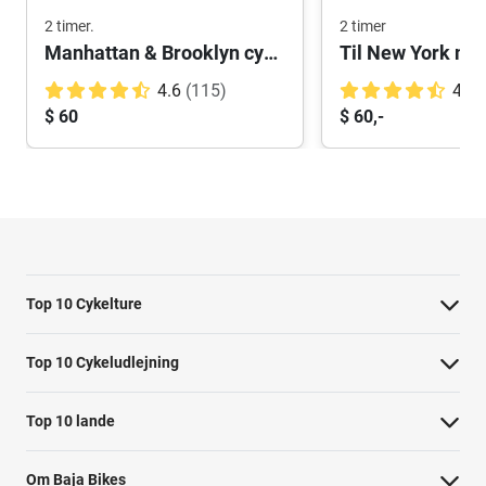
2 timer.
2 timer
Manhattan & Brooklyn cykeltur
Til New York me
4.6
(115)
4.7
$ 60
$ 60,-
Top 10 Cykelture
Cykeltur i Barcelona: højdepunkterne
Top 10 Cykeludlejning
Cykeltur i Berlin: højdepunkterne
Barcelona Cykeludlejning
Top 10 lande
Tur til Paris: højdepunkter
Berlin Cykeludlejning
Cykelture i Holland
Rom højdepunkter cykeltur
Om Baja Bikes