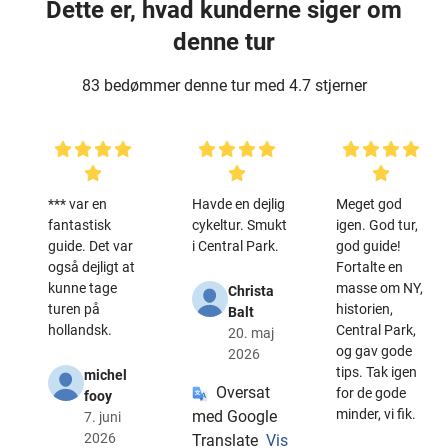
Dette er, hvad kunderne siger om
denne tur
83 bedømmer denne tur med 4.7 stjerner
*** var en
Havde en dejlig
Meget god
fantastisk
cykeltur. Smukt
igen. God tur,
guide. Det var
i Central Park.
god guide!
også dejligt at
Fortalte en
kunne tage
masse om NY,
Christa
turen på
historien,
Balt
hollandsk.
Central Park,
20. maj
og gav gode
2026
tips. Tak igen
michel
Oversat
for de gode
fooy
minder, vi fik.
med Google
7. juni
2026
Translate
Vis