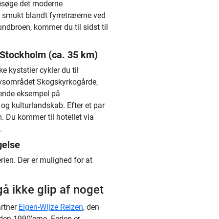
besøge det moderne
 smukt blandt fyrretræerne ved
ndbroen, kommer du til sidst til
l Stockholm (ca. 35 km)
kyststier cykler du til
rvsområdet Skogskyrkogårde,
ende eksempel på
g kulturlandskab. Efter et par
. Du kommer til hotellet via
.
gelse
ien. Der er mulighed for at
å ikke glip af noget
artner
Eigen-Wijze Reizen
, den
iden 1990’erne. Ferien er