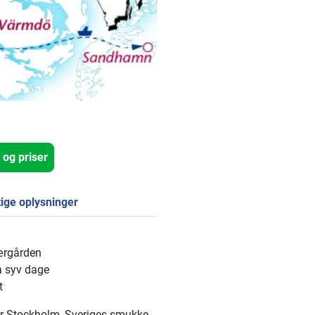
 og priser
tige oplysninger
ærgården
å syv dage
t
ger Stockholm, Sveriges smukke