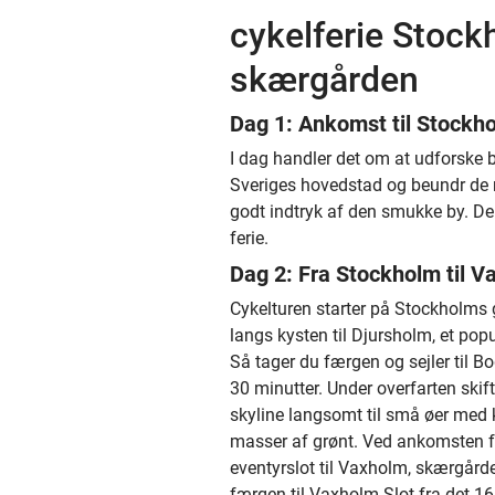
cykelferie Stock
skærgården
Dag 1: Ankomst til Stockh
I dag handler det om at udforske 
Sveriges hovedstad og beundr de 
godt indtryk af den smukke by. Den
ferie.
Dag 2: Fra Stockholm til V
Cykelturen starter på Stockholms 
langs kysten til Djursholm, et po
Så tager du færgen og sejler til B
30 minutter. Under overfarten ski
skyline langsomt til små øer med k
masser af grønt. Ved ankomsten f
eventyrslot til Vaxholm, skærgår
færgen til Vaxholm Slot fra det 16