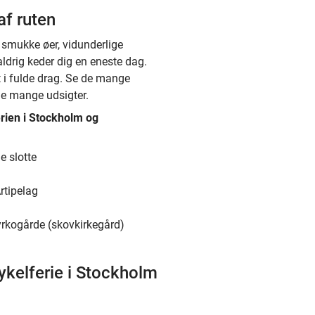
af ruten
 smukke øer, vidunderlige
 aldrig keder dig en eneste dag.
t i fulde drag. Se de mange
e mange udsigter.
erien i Stockholm og
e slotte
tipelag
kogårde (skovkirkegård)
cykelferie i Stockholm