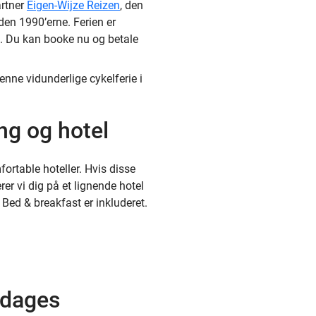
artner
Eigen-Wijze Reizen
, den
iden 1990’erne. Ferien er
. Du kan booke nu og betale
nne vidunderlige cykelferie i
ng og hotel
rtable hoteller. Hvis disse
rer vi dig på et lignende hotel
Bed & breakfast er inkluderet.
-dages