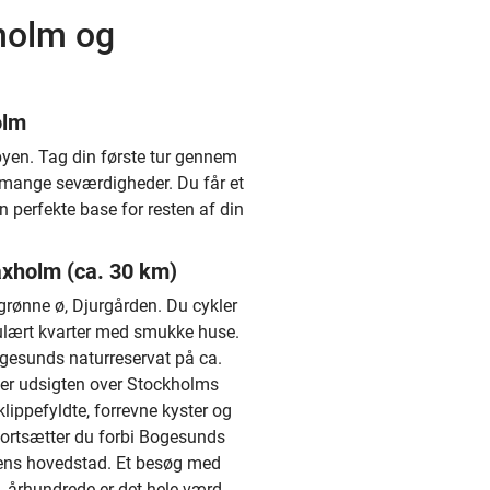
holm og
olm
byen. Tag din første tur gennem
mange seværdigheder. Du får et
 perfekte base for resten af din
axholm (ca. 30 km)
grønne ø, Djurgården. Du cykler
pulært kvarter med smukke huse.
ogesunds naturreservat på ca.
fter udsigten over Stockholms
lippefyldte, forrevne kyster og
ortsætter du forbi Bogesunds
dens hovedstad. Et besøg med
. århundrede er det hele værd.