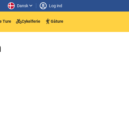
Dansk
Log ind
e Ture
Cykelferie
Gåture
n