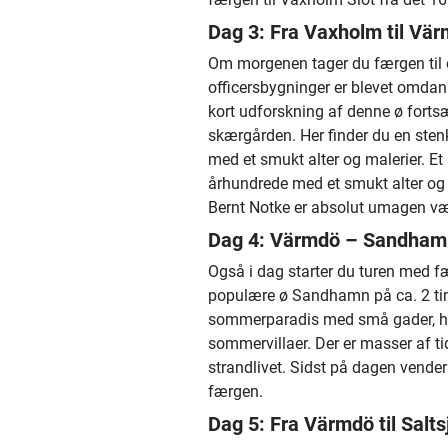
Dag 3: Fra Vaxholm til Vär
Om morgenen tager du færgen til 
officersbygninger er blevet omdanne
kort udforskning af denne ø fortsæ
skærgården. Her finder du en stenk
med et smukt alter og malerier. Et 
århundrede med et smukt alter og
Bernt Notke er absolut umagen væ
Dag 4: Värmdö – Sandhamn
Også i dag starter du turen med fæ
populære ø Sandhamn på ca. 2 tim
sommerparadis med små gader, hy
sommervillaer. Der er masser af ti
strandlivet. Sidst på dagen vende
færgen.
Dag 5: Fra Värmdö til Salt