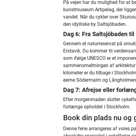
På vejen har du mulighed for at 
kunstmuseum Artipelag, der ligger
vandet. Når du cykler over Skurusu
den idylliske by Saltsjöbaden.
Dag 6: Fra Saltsjöbaden ti
Gennem et naturreservat på smukke 
Erstavik. Du kommer til verdensa
som ifølge UNESCO er et imponer
sammensmeltningen af arkitektur o
kilometer er du tilbage i Stockholm
øerne Södermalm og Långholmen
Dag 7: Afrejse eller forlæn
Efter morgenmaden slutter cykelfer
forlænge opholdet i Stockholm.
Book din plads nu og g
Denne ferie arrangeres af vores p
absolutte specialist i cykelferier s