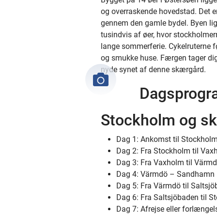
og overraskende hovedstad. Det er d
gennem den gamle bydel. Byen lig
tusindvis af øer, hvor stockholmer
lange sommerferie. Cykelruterne før
og smukke huse. Færgen tager dig t
nyde synet af denne skærgård.
Dagsprogra
Stockholm og s
Dag 1: Ankomst til Stockhol
Dag 2: Fra Stockholm til Vax
Dag 3: Fra Vaxholm til Värmd
Dag 4: Värmdö – Sandhamn 
Dag 5: Fra Värmdö til Saltsj
Dag 6: Fra Saltsjöbaden til S
Dag 7: Afrejse eller forlængel