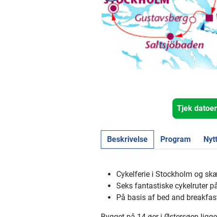
Tjek datoer
Beskrivelse
Program
Nyt
Cykelferie i Stockholm og sk
Seks fantastiske cykelruter p
På basis af bed and breakfas
Bygget på 14 øer i Østersøen lig