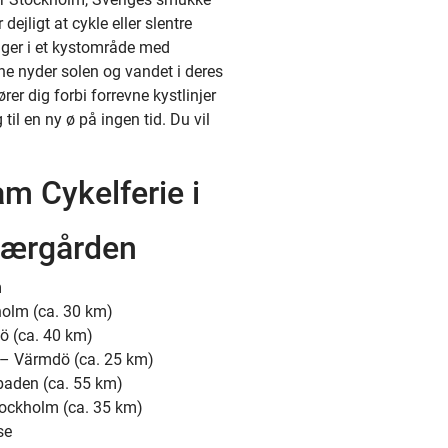
ejligt at cykle eller slentre
ger i et kystområde med
ne nyder solen og vandet i deres
er dig forbi forrevne kystlinjer
il en ny ø på ingen tid. Du vil
m Cykelferie i
kærgården
m
holm (ca. 30 km)
ö (ca. 40 km)
– Värmdö (ca. 25 km)
öbaden (ca. 55 km)
tockholm (ca. 35 km)
se