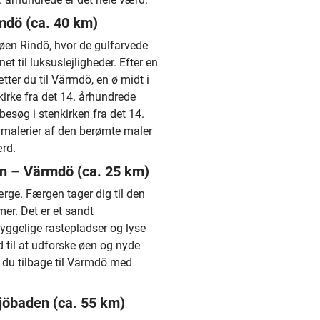
mdö (ca. 40 km)
øen Rindö, hvor de gulfarvede
t til luksuslejligheder. Efter en
tter du til Värmdö, en ø midt i
irke fra det 14. århundrede
besøg i stenkirken fra det 14.
 malerier af den berømte maler
rd.
 – Värmdö (ca. 25 km)
rge. Færgen tager dig til den
er. Det er et sandt
ggelige rastepladser og lyse
d til at udforske øen og nyde
r du tilbage til Värmdö med
sjöbaden (ca. 55 km)