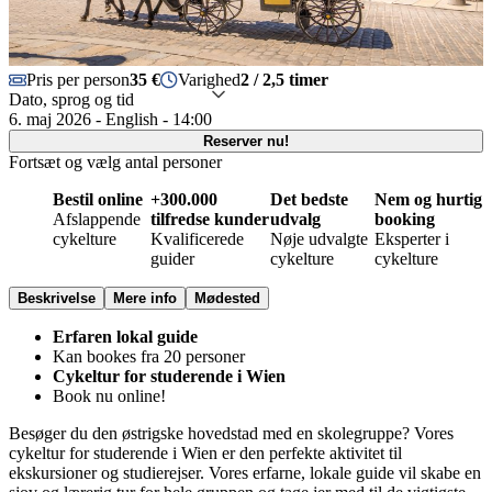
Pris per person
35 €
Varighed
2 / 2,5 timer
Dato, sprog og tid
6. maj 2026 - English - 14:00
Reserver nu!
Fortsæt og vælg antal personer
Bestil online
+300.000
Det bedste
Nem og hurtig
Afslappende
tilfredse kunder
udvalg
booking
cykelture
Kvalificerede
Nøje udvalgte
Eksperter i
guider
cykelture
cykelture
Beskrivelse
Mere info
Mødested
Erfaren lokal guide
Kan bookes fra 20 personer
Cykeltur for studerende i Wien
Book nu online!
Besøger du den østrigske hovedstad med en skolegruppe? Vores
cykeltur for studerende i Wien
er den perfekte aktivitet til
ekskursioner og studierejser. Vores erfarne, lokale guide vil skabe en