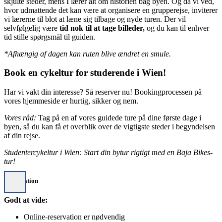
skjulte steder,
mens I lærer alt om historien bag byen. Og da vi ved,
hvor udmattende det kan være at organisere en grupperejse, inviterer
vi lærerne til blot at læne sig tilbage og nyde turen. Der vil
selvfølgelig være
tid nok til at tage billeder,
og du kan til enhver
tid stille spørgsmål til guiden.
*Afhængig af dagen kan ruten blive ændret en smule.
Book en cykeltur for studerende i Wien!
Har vi vakt din interesse? Så reserver nu! Bookingprocessen på
vores hjemmeside er hurtig, sikker og nem.
Vores råd:
Tag på en af vores guidede ture på dine første dage i
byen, så du kan få et overblik over de vigtigste steder i begyndelsen
af din rejse.
Studentercykeltur i Wien: Start din bytur rigtigt med en Baja Bikes-
tur!
Information
Godt at vide:
Online-reservation er nødvendig