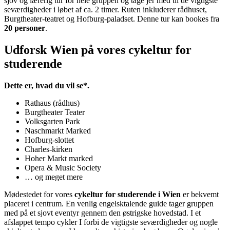
sjov og lærerig tur for hele gruppen og tage jer med til de vigtigste
seværdigheder i løbet af
ca. 2 timer
. Ruten inkluderer
rådhuset,
Burgtheater-teatret og Hofburg-paladset
. Denne tur kan bookes fra
20 personer
.
Udforsk Wien på vores cykeltur for
studerende
Dette er, hvad du vil se*.
Rathaus (rådhus)
Burgtheater Teater
Volksgarten Park
Naschmarkt Marked
Hofburg-slottet
Charles-kirken
Hoher Markt marked
Opera & Music Society
… og meget mere
Mødestedet for vores
cykeltur for studerende i Wien
er bekvemt
placeret i centrum. En
venlig engelsktalende guide
tager gruppen
med på et sjovt eventyr gennem den østrigske hovedstad. I et
afslappet tempo
cykler I forbi de vigtigste seværdigheder og nogle