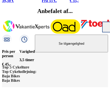
39,50 €
Fra 55 €.
€ 35,-
Anbefalet af...
Se tilgængelighed
Pris per
Varighed
person
3,5 timer
€ 45,-
Top 5 Cykelture
Top Cykeludlejning:
Barcelona Højdepunkter
Baja Bikes
Barcelona Cykeludlejning
Baja Bikes
Berlin Højdepunkter
Kontakt os
Berlin Cykeludlejning
Disclaimer / Privacy Policy
Lissabon Højdepunkter
Om os
Paris Cykeludlejning
General Terms and Conditions
Paris Højdepunkter
Teamet
Rom Cykeludlejning
Cookie-indstillinger
Rom Højdepunkter
Grupper