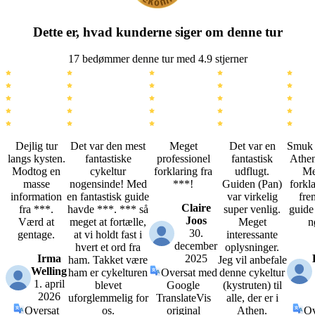
Dette er, hvad kunderne siger om denne tur
17 bedømmer denne tur med 4.9 stjerner
Dejlig tur
Det var den mest
Meget
Det var en
Smuk 
langs kysten.
fantastiske
professionel
fantastisk
Athen
Modtog en
cykeltur
forklaring fra
udflugt.
Me
masse
nogensinde! Med
***!
Guiden (Pan)
forkl
information
en fantastisk guide
var virkelig
fre
Claire
fra ***.
havde ***. *** så
super venlig.
guide
Joos
Værd at
meget at fortælle,
Meget
n
30.
gentage.
at vi holdt fast i
interessante
december
hvert et ord fra
oplysninger.
Irma
2025
ham. Takket være
Jeg vil anbefale
Welling
ham er cykelturen
Oversat med
denne cykeltur
1. april
blevet
Google
(kystruten) til
2026
uforglemmelig for
Translate
Vis
alle, der er i
Oversat
os.
original
Athen.
Ov