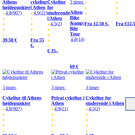
Athens
cykeltur
Cykeltur
3 timer.
højdepunkter
i Athen
for
Athen
4.8
(907)
4.9
(21)
studerende
Bike
i Athen
&amp;
4.5
(2)
Fra 12,50 €.
Fra €12,
Bite
Tour
4.8
(14)
39,50 €
Fra 55
€.
€ 35,-
69 €
3 timer.
3 timer.
3 timer
Cykeltur til Athens
Privat cykeltur i
Cykeltur for
højdepunkter
Athen
studerende i Athen
4.8
(907)
4.9
(21)
4.5
(2)