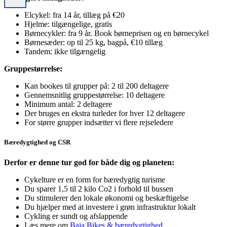
Elcykel: fra 14 år, tillæg på €20
Hjelme: tilgængelige, gratis
Børnecykler: fra 9 år. Book børneprisen og en børnecykel
Børnesæder: op til 25 kg, bagpå, €10 tillæg
Tandem: ikke tilgængelig
Gruppestørrelse:
Kan bookes til grupper på: 2 til 200 deltagere
Gennemsnitlig gruppestørrelse: 10 deltagere
Minimum antal: 2 deltagere
Der bruges en ekstra turleder for hver 12 deltagere
For større grupper indsætter vi flere rejseledere
Bæredygtighed og CSR
Derfor er denne tur god for både dig og planeten:
Cykelture er en form for bæredygtig turisme
Du sparer 1,5 til 2 kilo Co2 i forhold til bussen
Du stimulerer den lokale økonomi og beskæftigelse
Du hjælper med at investere i grøn infrastruktur lokalt
Cykling er sundt og afslappende
Læs mere om
Baja Bikes & bæredygtighed