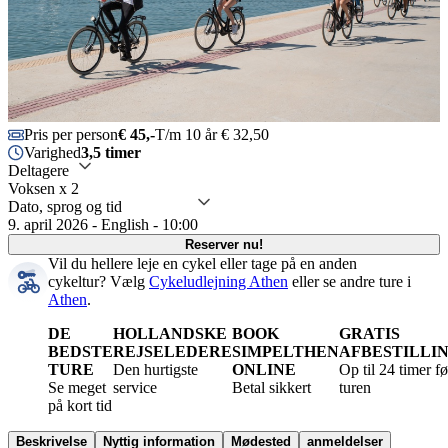
Pris per person
€ 45,-
T/m 10 år € 32,50
Varighed
3,5 timer
Deltagere
Voksen x 2
Dato, sprog og tid
9. april 2026 - English - 10:00
Reserver nu!
Vil du hellere leje en cykel eller tage på en anden
cykeltur?
Vælg
Cykeludlejning Athen
eller se andre ture i
Athen
.
DE
HOLLANDSKE
BOOK
GRATIS
BEDSTE
REJSELEDERE
SIMPELTHEN
AFBESTILLI
TURE
Den hurtigste
ONLINE
Op til 24 timer fø
Se meget
service
Betal sikkert
turen
på kort tid
Beskrivelse
Nyttig information
Mødested
anmeldelser