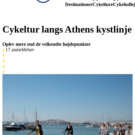
Destinationer
Cykelture
Cykeludle
Cykeltur langs Athens kystlinje
Oplev mere end de velkendte højdepunkter
17 anmeldelser