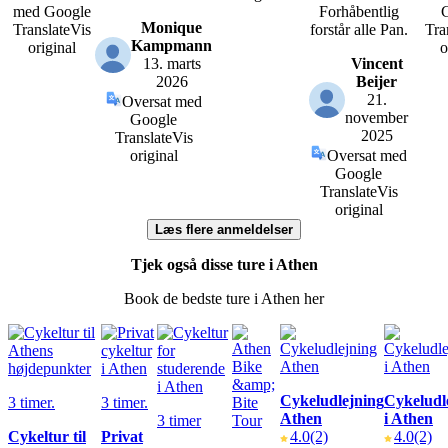
med Google
Forhåbentlig
Monique
Translate
Vis
forstår alle Pan.
Tra
Kampmann
original
o
13. marts
Vincent
2026
Beijer
21.
Oversat med
november
Google
2025
Translate
Vis
original
Oversat med
Google
Translate
Vis
original
Læs flere anmeldelser
Tjek også disse ture i Athen
Book de bedste ture i Athen her
Cykeludlejning
Cykeludl
3 timer.
3 timer.
Athen
i Athen
3 timer
Cykeltur til
Privat
4.0
(2)
4.0
(2)