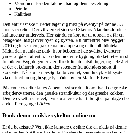
Monument for den faldne ubåd og dens besætning
Petralona
Kallithea
Den entusiastiske turleder tager dig med på eventyr på denne 3,5-
timers cykeltur. Der vil være et stop ved Stavros Niarchos-fondens
kulturcenter undervejs. Her går du en kort tur til toppen og får en
betagende udsigt over byen og kysten. Kulturcentret blev bygget i
2016 og huser den græske nationalopera og nationalbiblioteket.
Midt i den nyanlagte park, hvor beboerne i de sydlige kvarterer
ynder at gå en aftentur, har den moderne bygning blikket rettet mod
fremtiden. Bygningen er vært for skiftende udstillinger, og hele året
er der et kulturelt program, der spænder fra udendørs sport til
koncerter. Når du har besøgt kulturcentret, kan du cykle til kysten
via en bred bro og besøge lystbådehavnen Marina Flisvos.
På denne cykeltur langs Athens kyst ser du alt om livet i de græske
arbejderkvarterer, den græske strandkultur og det græske køkken.
Denne cykeltur er ideel, hvis du allerede har tilbragt et par dage eller
endda flere gange i
Athen
.
Book denne unikke cykeltur online nu
Er du begejstret? Vent ikke længere og sikre dig en plads på denne
cykeltur langs Athens kystlinje. Foretag din reservation sikkert og