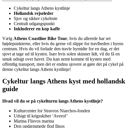
Cykeltur langs Athens kystlinje
Hollandsk rejseleder
Sjov og sikker cykelrute
Centralt udgangspunkt
Inkluderer en kop kaffe
Vælg
Athens Coastline Bike Tour
, hvis du allerede har set
højdepunkterne, eller hvis du gerne vil slippe for travlheden i byens
centrum. Hvis du vil forlade den travle bymidte for en dag, er det
sjovt at tage ud til kysten. Især hvis solen skinner lidt, vil du få en
smuk udsigt over havet. Du kan nemt komme til kysten med
offentlig transport, men det er endnu sjovere at gøre det på cykel på
denne cykeltur langs Athens kystlinje!
Cykeltur langs Athens kyst med hollandsk
guide
Hvad vil du se på cykelturen langs Athens kystlinje?
Kulturcenter for Stravros Niarchos-fonden
Udsigt til krigsskibet ‘Averof’
Marina Flisvos marina
Den opdæmmede flod Ilisos