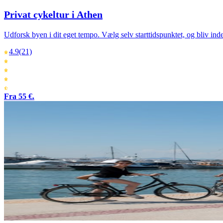
Privat cykeltur i Athen
Udforsk byen i dit eget tempo. Vælg selv starttidspunktet, og bliv inde
4.9
(21)
Fra 55 €.