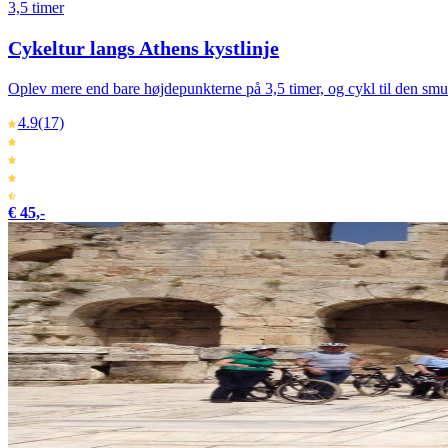
3,5 timer
Cykeltur langs Athens kystlinje
Oplev mere end bare højdepunkterne på 3,5 timer, og cykl til den sm
4.9
(17)
€ 45,-