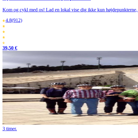
Kom og cykl med os! Lad en lokal vise dig ikke kun højdepunkterne, me
4.8
(912)
39,50 €
3 timer.