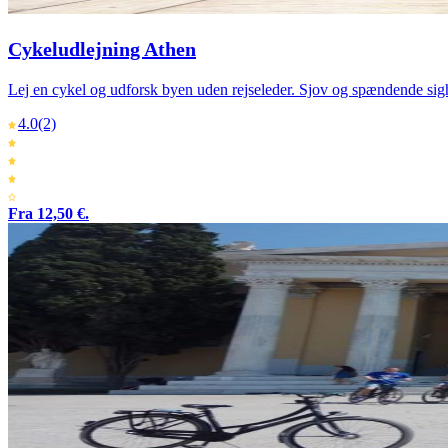
Cykeludlejning Athen
Lej en cykel og udforsk byen uden rejseleder. Sjov og spændende sights
4.0
(2)
Fra 12,50 €.