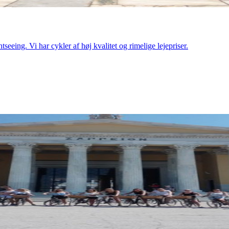
eeing. Vi har cykler af høj kvalitet og rimelige lejepriser.