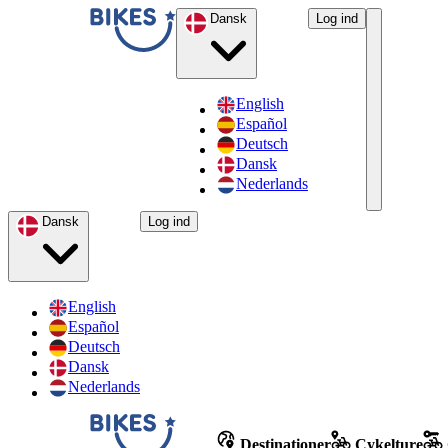
Dansk
Log ind
English
Español
Deutsch
Dansk
Nederlands
Dansk
Log ind
English
Español
Deutsch
Dansk
Nederlands
Destinationer
Cykelture