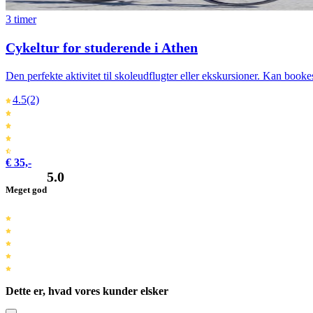
3 timer
Cykeltur for studerende i Athen
Den perfekte aktivitet til skoleudflugter eller ekskursioner. Kan bookes
4.5
(2)
€ 35,-
5.0
Meget god
Dette er, hvad vores kunder elsker