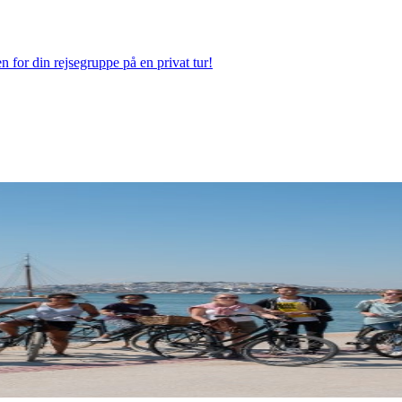
n for din rejsegruppe på en privat tur!