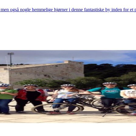
n også nogle hemmelige hjørner i denne fantastiske by inden for et par