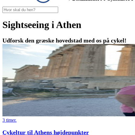
Sightseeing i Athen
Udforsk den græske hovedstad med os på cykel!
3 timer.
Cykeltur til Athens højdepunkter