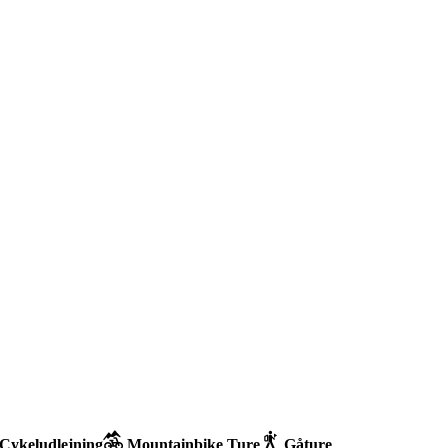
Cykeludlejning
Mountainbike Ture
Gåture